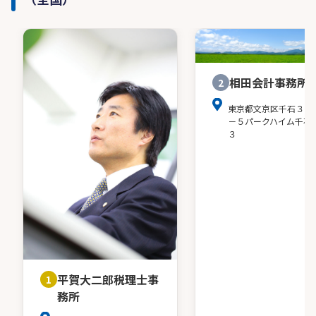
相田会計事務所
2
東京都文京区千石３－
－５パークハイム千石
３
平賀大二郎税理士事
1
務所