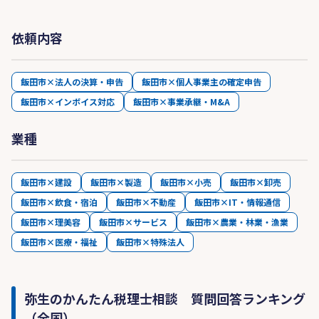
依頼内容
飯田市×法人の決算・申告
飯田市×個人事業主の確定申告
飯田市×インボイス対応
飯田市×事業承継・M&A
業種
飯田市×建設
飯田市×製造
飯田市×小売
飯田市×卸売
飯田市×飲食・宿泊
飯田市×不動産
飯田市×IT・情報通信
飯田市×理美容
飯田市×サービス
飯田市×農業・林業・漁業
飯田市×医療・福祉
飯田市×特殊法人
弥生のかんたん税理士相談 質問回答ランキング
（全国）