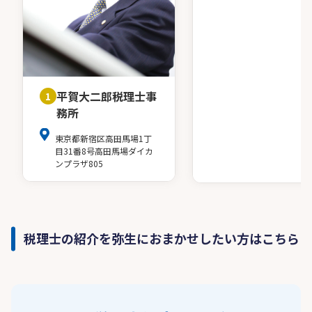
平賀大二郎税理士事
1
務所
東京都新宿区高田馬場1丁
目31番8号高田馬場ダイカ
ンプラザ805
税理士の紹介を弥生におまかせしたい方はこちら