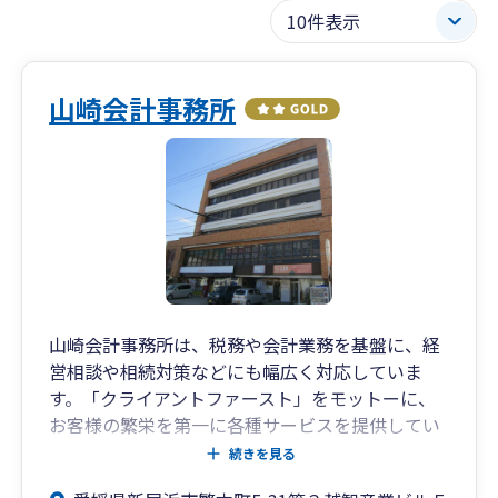
山崎会計事務所
山崎会計事務所は、税務や会計業務を基盤に、経
営相談や相続対策などにも幅広く対応していま
す。「クライアントファースト」をモットーに、
お客様の繁栄を第一に各種サービスを提供してい
ます。また、必要に応じて弁護士、司法書士、社
続きを見る
会保険労務士など他士業と連携して、問題解決を