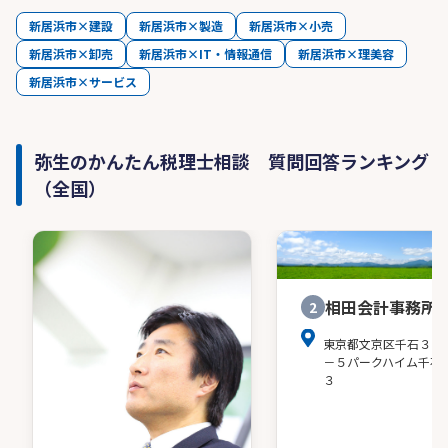
新居浜市×建設
新居浜市×製造
新居浜市×小売
新居浜市×卸売
新居浜市×IT・情報通信
新居浜市×理美容
新居浜市×サービス
弥生のかんたん税理士相談 質問回答ランキング
（全国）
相田会計事務所
2
東京都文京区千石３－
－５パークハイム千石
３