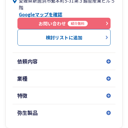
愛媛県新居浜市繁本町5-31第３越智産業ビル５
サポートしていくのでワンストップサービスを受
階
けられます。お客様のニーズを踏まえ、中長期的
Googleマップを確認
な観点から、お客様お一人お一人にとっての最適
解をオーダメイドで提案しています。
お問い合わせ
紹介無料
検討リストに追加
依頼内容
業種
特徴
弥生製品