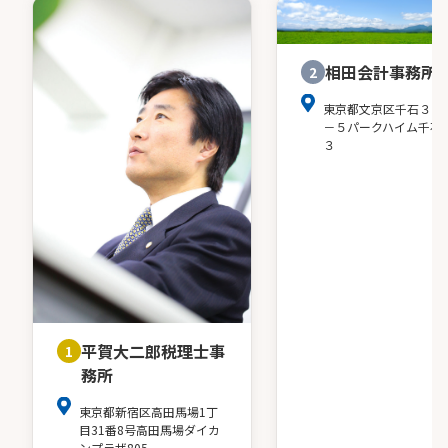
相田会計事務所
2
東京都文京区千石３－
－５パークハイム千石
３
平賀大二郎税理士事
1
務所
東京都新宿区高田馬場1丁
目31番8号高田馬場ダイカ
ンプラザ805