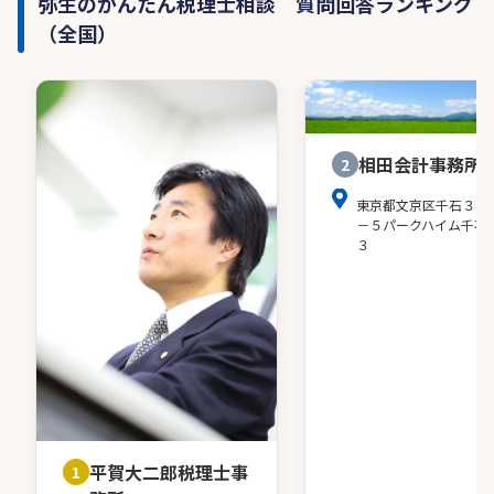
弥生のかんたん税理士相談 質問回答ランキング
（全国）
相田会計事務所
2
東京都文京区千石３－
－５パークハイム千石
３
平賀大二郎税理士事
1