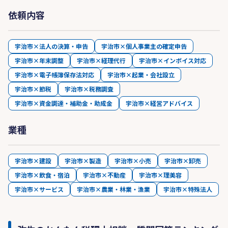
依頼内容
宇治市×法人の決算・申告
宇治市×個人事業主の確定申告
宇治市×年末調整
宇治市×経理代行
宇治市×インボイス対応
宇治市×電子帳簿保存法対応
宇治市×起業・会社設立
宇治市×節税
宇治市×税務調査
宇治市×資金調達・補助金・助成金
宇治市×経営アドバイス
業種
宇治市×建設
宇治市×製造
宇治市×小売
宇治市×卸売
宇治市×飲食・宿泊
宇治市×不動産
宇治市×理美容
宇治市×サービス
宇治市×農業・林業・漁業
宇治市×特殊法人