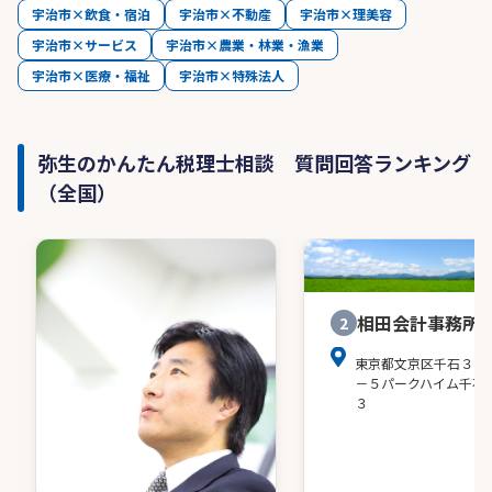
宇治市×飲食・宿泊
宇治市×不動産
宇治市×理美容
宇治市×サービス
宇治市×農業・林業・漁業
宇治市×医療・福祉
宇治市×特殊法人
弥生のかんたん税理士相談 質問回答ランキング
（全国）
相田会計事務所
2
東京都文京区千石３－
－５パークハイム千石
３