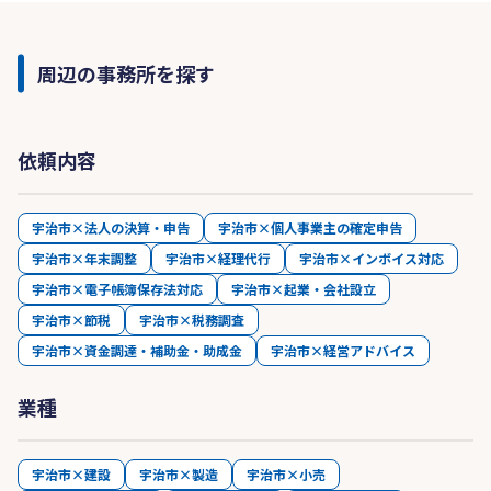
周辺の事務所を探す
依頼内容
宇治市×法人の決算・申告
宇治市×個人事業主の確定申告
宇治市×年末調整
宇治市×経理代行
宇治市×インボイス対応
宇治市×電子帳簿保存法対応
宇治市×起業・会社設立
宇治市×節税
宇治市×税務調査
宇治市×資金調達・補助金・助成金
宇治市×経営アドバイス
業種
宇治市×建設
宇治市×製造
宇治市×小売