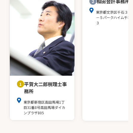
相田会計事務所
2
東京都文京区千石３－
－５パークハイム千石
３
平賀大二郎税理士事
1
務所
東京都新宿区高田馬場1丁
目31番8号高田馬場ダイカ
ンプラザ805