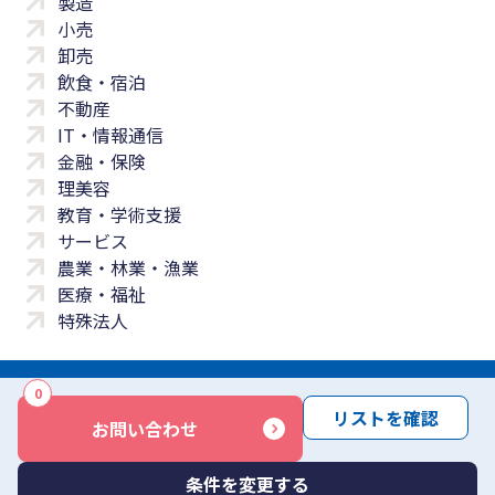
製造
小売
卸売
飲食・宿泊
不動産
IT・情報通信
金融・保険
理美容
教育・学術支援
サービス
農業・林業・漁業
医療・福祉
特殊法人
0
サイトマップ
プライバシーポリシー
免責事項
サービス利用規約
リストを確認
お問い合わせ
商標について
反社会勢力に対する基本方針
お問い合わせ
Copyright © Yayoi Co., Ltd. All rights reserved.
条件を変更する