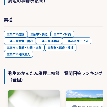
周辺の事務所を探す
業種
三条市×建設
三条市×製造
三条市×卸売
三条市×飲食・宿泊
三条市×理美容
三条市×サービス
三条市×農業・林業・漁業
三条市×医療・福祉
三条市×特殊法人
弥生のかんたん税理士相談 質問回答ランキング
（全国）