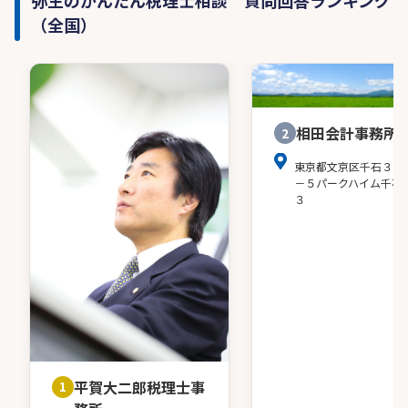
（全国）
相田会計事務所
2
東京都文京区千石３－
－５パークハイム千石
３
平賀大二郎税理士事
1