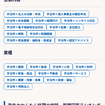
宇治市×法人の決算・申告
宇治市×個人事業主の確定申告
宇治市×年末調整
宇治市×経理代行
宇治市×インボイス対応
宇治市×電子帳簿保存法対応
宇治市×起業・会社設立
宇治市×節税
宇治市×税務調査
宇治市×資金調達・補助金・助成金
宇治市×経営アドバイス
業種
宇治市×建設
宇治市×製造
宇治市×小売
宇治市×卸売
宇治市×飲食・宿泊
宇治市×不動産
宇治市×サービス
宇治市×農業・林業・漁業
宇治市×医療・福祉
宇治市×特殊法人
弥生のかんたん税理士相談 質問回答ランキング