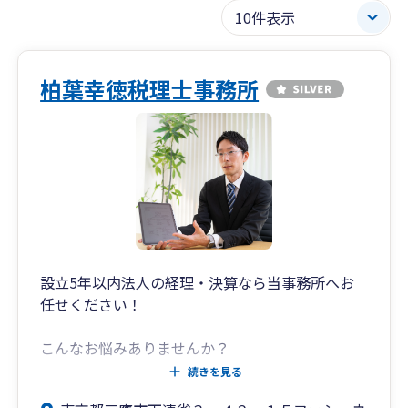
柏葉幸徳税理士事務所
設立5年以内法人の経理・決算なら当事務所へお
任せください！
こんなお悩みありませんか？
1 日々の経理をどうやっていいかわからない
続きを見る
2 適切な節税の方法がわからない