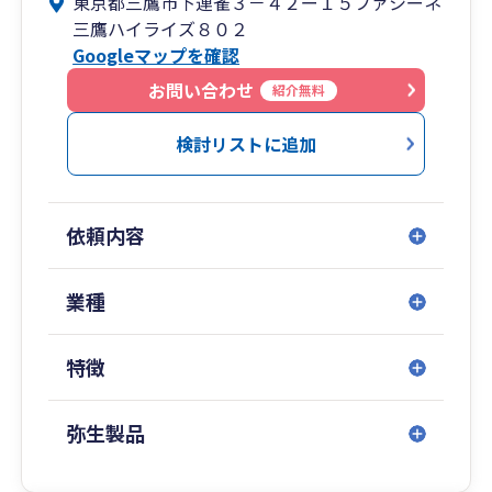
東京都三鷹市下連雀３－４２ー１５ファシーネ
3 決算書や試算表など財務諸表を経営に活かす方
三鷹ハイライズ８０２
法がわからない
Googleマップを確認
当事務所では法人の経理・決算サポート業務に力
お問い合わせ
紹介無料
を入れており、これまでにおいても、
・会社を設立したがどんな経理を行っていい
検討リストに追加
か全くわからず、困っていた方
・自社に適した節税ができていなかった方
・決算書を経営に活かせず、単なる税務申告
依頼内容
の資料となっていた方
などのサポートをさせていただき、お喜び頂い
ております。
業種
会社の現在の経理状況に応じてサポートするノウ
特徴
ハウがありますので、お気軽にお問い合わせくだ
さい。
弥生製品