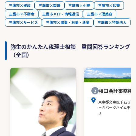
三鷹市×建設
三鷹市×製造
三鷹市×小売
三鷹市×卸売
三鷹市×不動産
三鷹市×IT・情報通信
三鷹市×理美容
三鷹市×サービス
三鷹市×農業・林業・漁業
三鷹市×特殊法人
弥生のかんたん税理士相談 質問回答ランキング
（全国）
相田会計事務所
2
東京都文京区千石３－
－５パークハイム千石
３