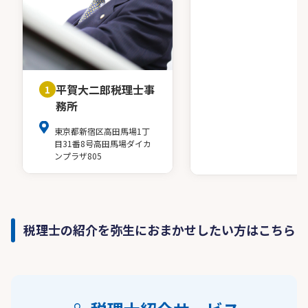
平賀大二郎税理士事
1
務所
東京都新宿区高田馬場1丁
目31番8号高田馬場ダイカ
ンプラザ805
税理士の紹介を弥生におまかせしたい方はこちら