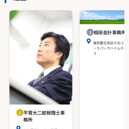
相田会計事務所
2
東京都文京区千石３－
－５パークハイム千石
３
平賀大二郎税理士事
1
務所