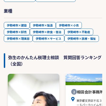
業種
伊勢崎市×建設
伊勢崎市×製造
伊勢崎市×小売
伊勢崎市×卸売
伊勢崎市×飲食・宿泊
伊勢崎市×不動産
伊勢崎市×理美容
伊勢崎市×サービス
伊勢崎市×医療・福祉
弥生のかんたん税理士相談 質問回答ランキング
（全国）
相田会計事務所
2
東京都文京区千石３－
－５パークハイム千石