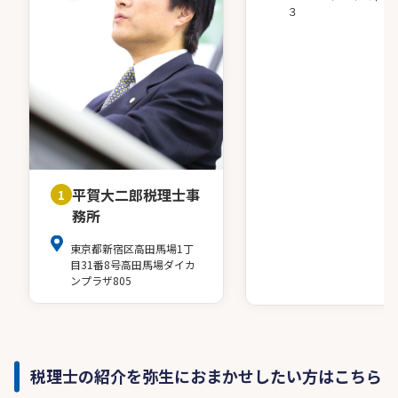
３
平賀大二郎税理士事
1
務所
東京都新宿区高田馬場1丁
目31番8号高田馬場ダイカ
ンプラザ805
税理士の紹介を弥生におまかせしたい方はこちら