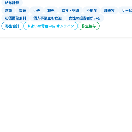
給与計算
建設
製造
小売
卸売
飲食・宿泊
不動産
理美容
サー
初回面談無料
個人事業主も歓迎
女性の担当者がいる
弥生会計
やよいの青色申告 オンライン
弥生給与