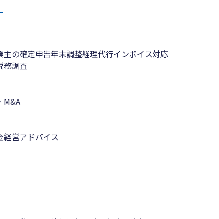
す
業主の確定申告
年末調整
経理代行
インボイス対応
税務調査
M&A
金
経営アドバイス