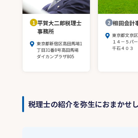
1
平賀大二郎税理士
2
相田会計
事務所
東京都文京区
１４－５パー
東京都新宿区高田馬場1
千石４０３
丁目31番8号高田馬場
ダイカンプラザ805
税理士の紹介を弥生におまかせ