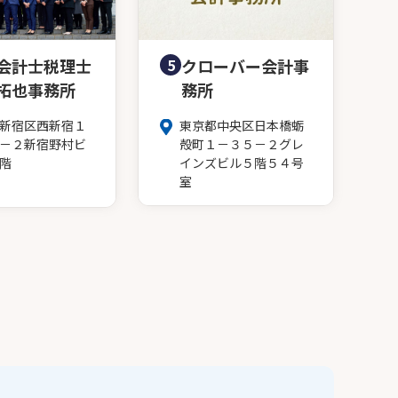
会計士税理士
5
クローバー会計事
拓也事務所
務所
新宿区西新宿１
東京都中央区日本橋蛎
－２新宿野村ビ
殻町１－３５－２グレ
階
インズビル５階５４号
室