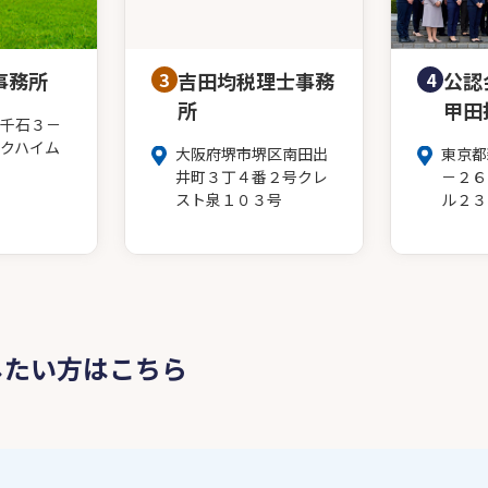
事務所
3
吉田均税理士事務
4
公認
所
甲田
千石３－
クハイム
大阪府堺市堺区南田出
東京都
井町３丁４番２号クレ
－２６
スト泉１０３号
ル２３
したい方はこちら