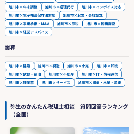
旭川市×年末調整
旭川市×経理代行
旭川市×インボイス対応
旭川市×電子帳簿保存法対応
旭川市×起業・会社設立
旭川市×事業承継・M&A
旭川市×節税
旭川市×税務調査
旭川市×経営アドバイス
業種
旭川市×建設
旭川市×製造
旭川市×小売
旭川市×卸売
旭川市×飲食・宿泊
旭川市×不動産
旭川市×IT・情報通信
旭川市×理美容
旭川市×サービス
旭川市×農業・林業・漁業
弥生のかんたん税理士相談 質問回答ランキング
（全国）