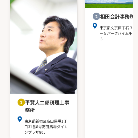
相田会計事務所
2
東京都文京区千石３－
－５パークハイム千石
３
平賀大二郎税理士事
1
務所
東京都新宿区高田馬場1丁
目31番8号高田馬場ダイカ
ンプラザ805