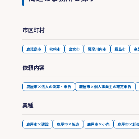
市区町村
鹿児島市
枕崎市
出水市
薩摩川内市
霧島市
奄
依頼内容
鹿屋市×法人の決算・申告
鹿屋市×個人事業主の確定申告
業種
鹿屋市×建設
鹿屋市×製造
鹿屋市×小売
鹿屋市×卸