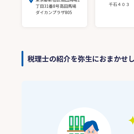
千石４０３
丁目31番8号高田馬場
ダイカンプラザ805
税理士の紹介を弥生におまかせ