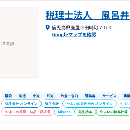
税理士法人 風呂井
鹿児島県鹿屋市田崎町７０９
Googleマップを確認
 Image
建設
製造
小売
卸売
飲食・宿泊
理美容
サービス
農
弥生会計 オンライン
弥生会計
やよいの青色申告 オンライン
やよ
やよいの見積・納品・請求書
Misoca
弥生給与
やよいの給与計算