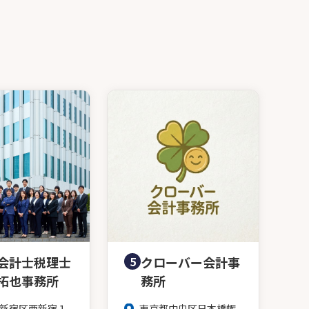
会計士税理士
5
クローバー会計事
拓也事務所
務所
新宿区西新宿１
東京都中央区日本橋蛎