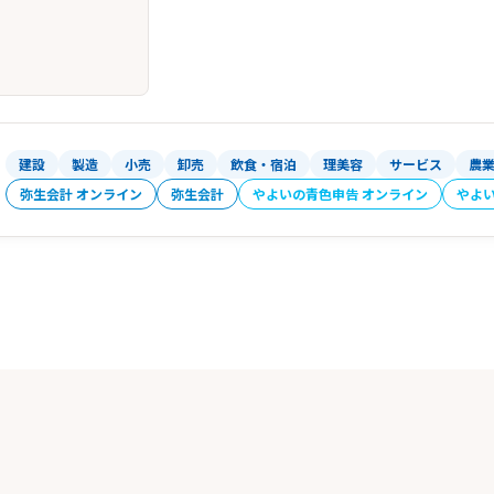
建設
製造
小売
卸売
飲食・宿泊
理美容
サービス
農
弥生会計 オンライン
弥生会計
やよいの青色申告 オンライン
やよ