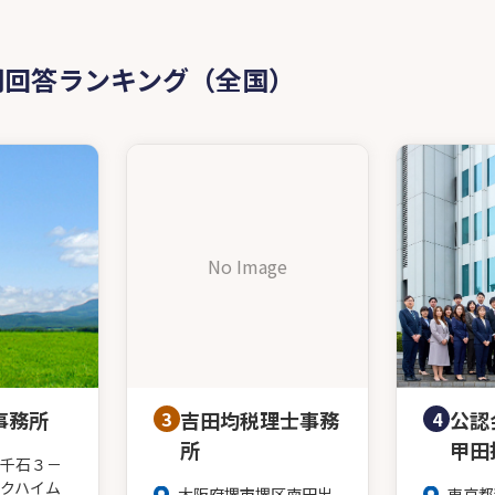
問回答ランキング（全国）
No Image
事務所
3
吉田均税理士事務
4
公認
所
甲田
千石３－
クハイム
大阪府堺市堺区南田出
東京都