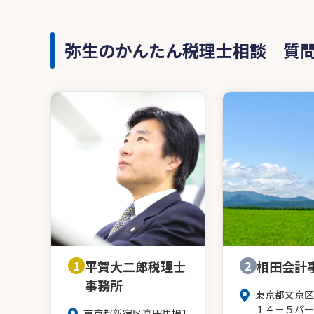
弥生のかんたん税理士相談 質
1
平賀大二郎税理士
2
相田会計
事務所
東京都文京区
１４－５パー
東京都新宿区高田馬場1