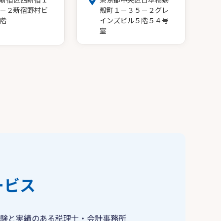
－２新宿野村ビ
殻町１－３５－２グレ
階
インズビル５階５４号
室
ービス
験と実績のある税理士・会計事務所