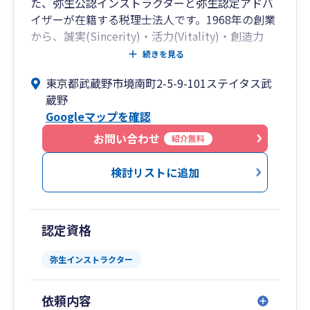
た、弥生公認インストラクターと弥生認定アドバ
イザーが在籍する税理士法人です。1968年の創業
から、誠実(Sincerity)・活力(Vitality)・創造力
(Creativity)を経営ビジョンとし、お客様と共に歩
続きを見る
んでまいりました。通常の税務・会計から業務改
東京都武蔵野市境南町2-5-9-101ステイタス武
善・資産運用まで、お客様にとって最適なご提案
蔵野
を心がけております。
Googleマップを確認
お問い合わせ
紹介無料
検討リストに追加
認定資格
弥生インストラクター
依頼内容