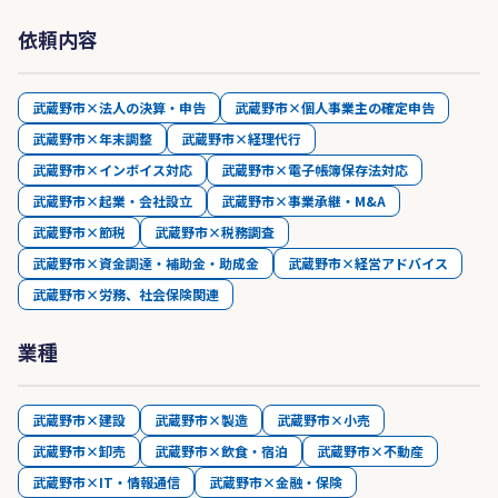
依頼内容
武蔵野市×法人の決算・申告
武蔵野市×個人事業主の確定申告
武蔵野市×年末調整
武蔵野市×経理代行
武蔵野市×インボイス対応
武蔵野市×電子帳簿保存法対応
武蔵野市×起業・会社設立
武蔵野市×事業承継・M&A
武蔵野市×節税
武蔵野市×税務調査
武蔵野市×資金調達・補助金・助成金
武蔵野市×経営アドバイス
武蔵野市×労務、社会保険関連
業種
武蔵野市×建設
武蔵野市×製造
武蔵野市×小売
武蔵野市×卸売
武蔵野市×飲食・宿泊
武蔵野市×不動産
武蔵野市×IT・情報通信
武蔵野市×金融・保険