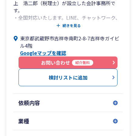
上 浩二郎（税理士）が設立した会計事務所で
す。
・全国対応いたします。LINE、チャットワーク、
WEB会議にも対応し、気軽にご相談しやすい体制
続きを見る
を整えております。
東京都武蔵野市吉祥寺南町2-8-7吉祥寺ガイビ
・個人事業主、小規模事業者の税務を得意として
ル4階
おり、毎年数百件の申告にご対応しております。
Googleマップを確認
・法人決算のみ、確定申告のみにも対応しており
ます。
お問い合わせ
紹介無料
・提携している専門家との共同により、決算申告
だけでなく、労務の問題や役所への各種届出、資
検討リストに追加
金調達、など税務以外のお悩みにも幅広く対応さ
せていただきます。
・楠部門スタッフ20名の体制でスピーディーにご
依頼内容
対応いたします。
業種