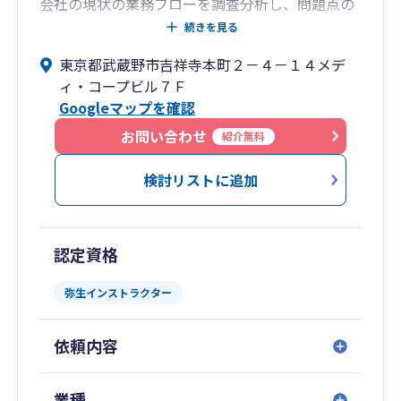
会社の現状の業務フローを調査分析し、問題点の
指摘及び改善案を提案します。業務の効率化、コ
続きを見る
ストの削減、組織の見直し等会社の無駄を省きま
東京都武蔵野市吉祥寺本町２－４－１４メデ
す。
ィ・コープビル７Ｆ
「パソコン会計導入サポート」および「導入後の
Googleマップを確認
支援」を行っております。
会計業務を効率化させるためにパソコン会計は非
お問い合わせ
紹介無料
常に有益なものです。
経理の時間短縮、 自計化による迅速な経営成績の
検討リストに追加
把握を図ってみませんか？
パソコン会計の導入をお客様とごいっしょに検討
も行います。
認定資格
また、 決算までそのままフォローいたします。
弥生インストラクター
依頼内容
業種