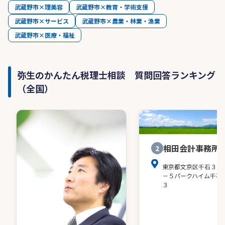
武蔵野市×理美容
武蔵野市×教育・学術支援
武蔵野市×サービス
武蔵野市×農業・林業・漁業
武蔵野市×医療・福祉
弥生のかんたん税理士相談 質問回答ランキング
（全国）
相田会計事務所
2
東京都文京区千石３－
－５パークハイム千石
３