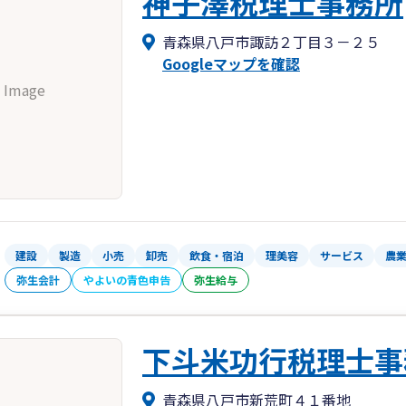
神子澤税理士事務所
青森県八戸市諏訪２丁目３－２５
Googleマップを確認
 Image
建設
製造
小売
卸売
飲食・宿泊
理美容
サービス
農
弥生会計
やよいの青色申告
弥生給与
下斗米功行税理士事
青森県八戸市新荒町４１番地