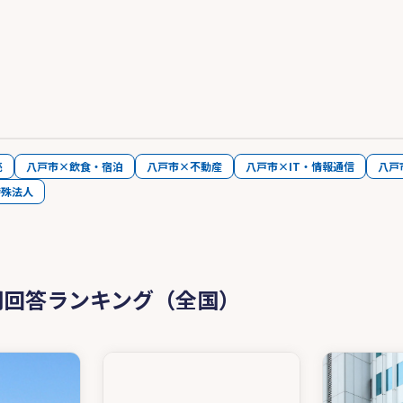
売
八戸市×飲食・宿泊
八戸市×不動産
八戸市×IT・情報通信
八戸
特殊法人
問回答ランキング（全国）