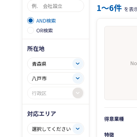
1〜6件
を表
AND検索
OR検索
所在地
No
対応エリア
得意業種
特徴