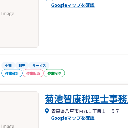
Googleマップを確認
 Image
小売
卸売
サービス
弥生会計
弥生販売
弥生給与
菊池智康税理士事務
青森県八戸市内丸１丁目１－５７
Googleマップを確認
 Image