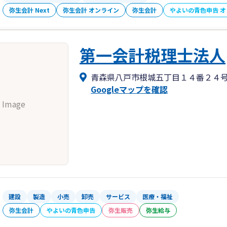
弥生会計 Next
弥生会計 オンライン
弥生会計
やよいの青色申告 
第一会計税理士法人
青森県八戸市根城五丁目１４番２４
Googleマップを確認
 Image
建設
製造
小売
卸売
サービス
医療・福祉
弥生会計
やよいの青色申告
弥生販売
弥生給与