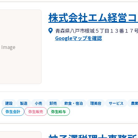
株式会社エム経営コ
青森県八戸市根城５丁目１３番１７
Googleマップを確認
 Image
建設
製造
小売
卸売
飲食・宿泊
理美容
サービス
農
弥生会計
弥生販売
弥生給与