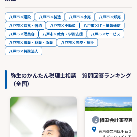
八戸市×建設
八戸市×製造
八戸市×小売
八戸市×卸売
八戸市×飲食・宿泊
八戸市×不動産
八戸市×IT・情報通信
八戸市×理美容
八戸市×教育・学術支援
八戸市×サービス
八戸市×農業・林業・漁業
八戸市×医療・福祉
八戸市×特殊法人
弥生のかんたん税理士相談 質問回答ランキング
（全国）
相田会計事務所
2
東京都文京区千石３－
－５パークハイム千石