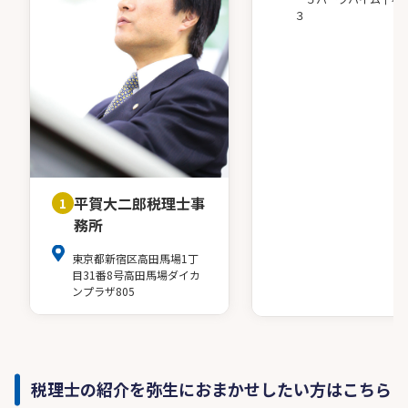
３
平賀大二郎税理士事
1
務所
東京都新宿区高田馬場1丁
目31番8号高田馬場ダイカ
ンプラザ805
税理士の紹介を弥生におまかせしたい方はこちら