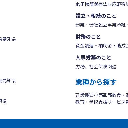
電子帳簿保存法対応
節税
設立・相続のこと
起業・会社設立
事業承継・
財務のこと
県
愛知県
資金調達・補助金・助成
人事労務のこと
労務、社会保険関連
業種から探す
県
高知県
建設
製造
小売
卸売
飲食・
縄県
教育・学術支援
サービス