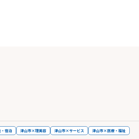
食・宿泊
津山市×理美容
津山市×サービス
津山市×医療・福祉