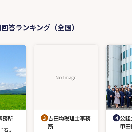
問回答ランキング（全国）
No Image
事務所
3
吉田均税理士事務
4
公認
所
甲田
千石３－