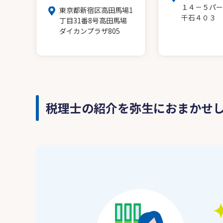
１４－５パー
東京都新宿区高田馬場1
千石４０３
丁目31番8号高田馬場
ダイカンプラザ805
税理士の紹介を弥生におまかせ