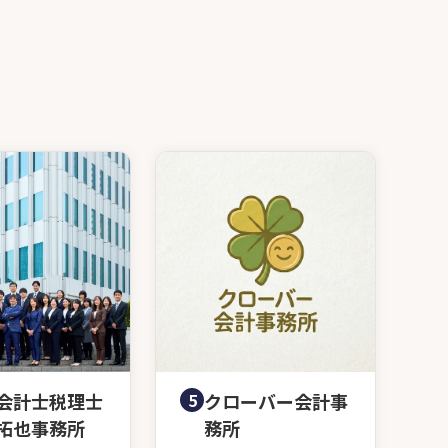
会計士税理士
5
クローバー会計事
拓也事務所
務所