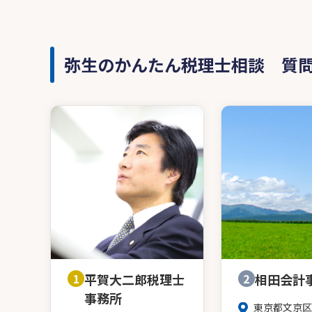
弥生のかんたん税理士相談 質
1
平賀大二郎税理士
2
相田会計
事務所
東京都文京区