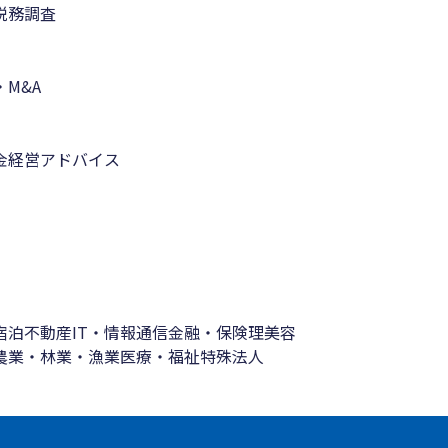
税務調査
M&A
金
経営アドバイス
宿泊
不動産
IT・情報通信
金融・保険
理美容
農業・林業・漁業
医療・福祉
特殊法人