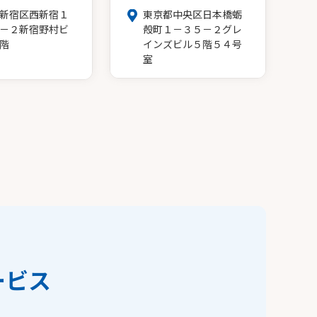
新宿区西新宿１
東京都中央区日本橋蛎
－２新宿野村ビ
殻町１－３５－２グレ
階
インズビル５階５４号
室
ービス