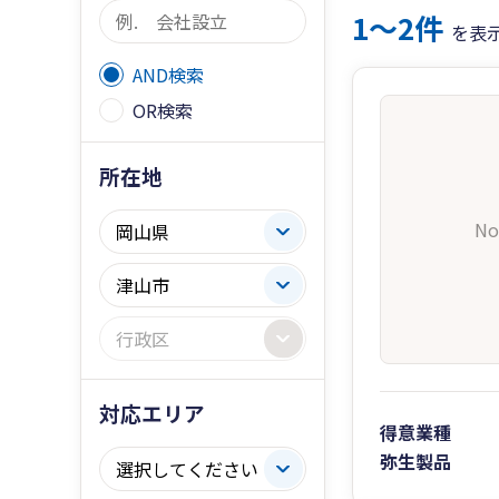
1〜2件
を表
AND検索
OR検索
所在地
No
対応エリア
得意業種
弥生製品