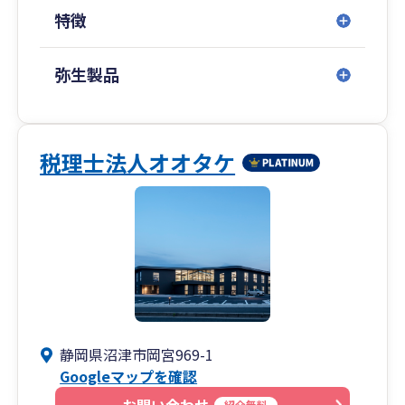
創業時は目の前のことだけを考えて経営していけ
特徴
ばよいのでしょうが、20年30年と進むと事業承継
や相続、時として廃業といったことも視野に入れ
なければなりません。当事務所は成長の先の上場
弥生製品
などの支援もしますが、中小企業の多くは事業承
継やM&A、廃業などが視野に入ってきます。通常
の経営支援に加えて、このようなご相談もお打合
せの際にお話しさせて頂いておりますし、実際の
税理士法人オオタケ
対応もお任せください。
また通常の法人様・個人事業主様の他にも弊社の
クライアント様には一般社団のお客様が多数いら
っしゃいます。通常の会計事務所ではなかなか対
応が難しい非営利型の一般社団や任意団体の税
務・会計にも対応させて頂きますので、同業者団
体や協会ビジネスなどの設立から運営、税務まで
静岡県沼津市岡宮969-1
安心してお任せください。
Googleマップを確認
紹介無料