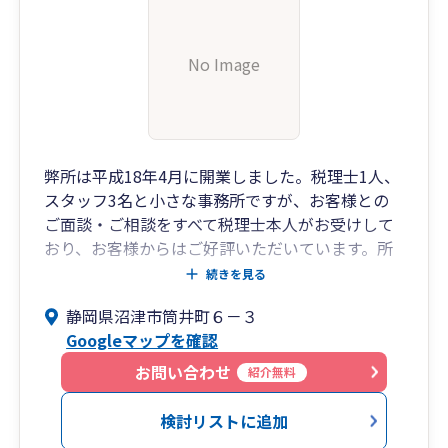
No Image
弊所は平成18年4月に開業しました。税理士1人、
スタッフ3名と小さな事務所ですが、お客様との
ご面談・ご相談をすべて税理士本人がお受けして
おり、お客様からはご好評いただいています。所
長は放送局での勤務経験があり、放送作家として
続きを見る
も長く活動しています。その知識と経験を活かし
静岡県沼津市筒井町６－３
て、通常の財務・税務に加えて、広報・広告・マ
Googleマップを確認
ーケティングに関するアドバイスも可能です。ま
た、学校法人、社会福祉法人、NPO法人などの公
お問い合わせ
紹介無料
益法人会計にも対応できます。一過性の節税よ
り、長くお付き合いする中で安定成長するための
検討リストに追加
コンサルティングを得意としています。