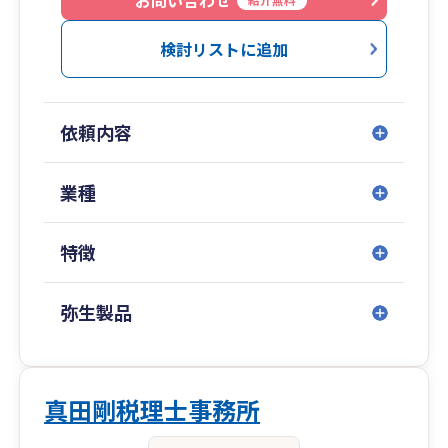
お問い合わせ
また法人経営や相続には税務調査がつきものです
検討リストに追加
が、この分野で対応経験豊富な税理士はそう多く
はありません。お土産をもたせるような時代では
ありませんので、納税者の立場で対応する会計事
依頼内容
務所でなければなりません。これまで多くの実績
を有する当事務所にお任せください。
業種
特徴
弥生製品
真田剛税理士事務所