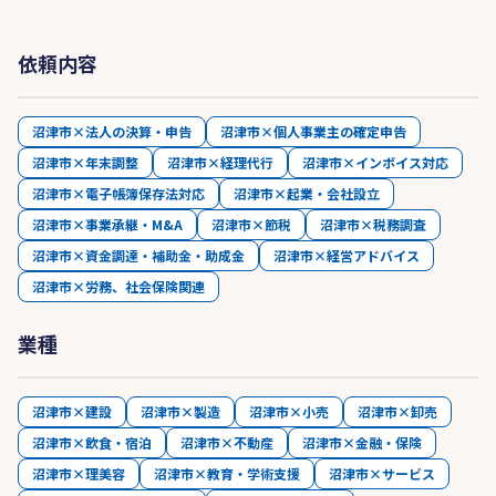
依頼内容
沼津市×法人の決算・申告
沼津市×個人事業主の確定申告
沼津市×年末調整
沼津市×経理代行
沼津市×インボイス対応
沼津市×電子帳簿保存法対応
沼津市×起業・会社設立
沼津市×事業承継・M&A
沼津市×節税
沼津市×税務調査
沼津市×資金調達・補助金・助成金
沼津市×経営アドバイス
沼津市×労務、社会保険関連
業種
沼津市×建設
沼津市×製造
沼津市×小売
沼津市×卸売
沼津市×飲食・宿泊
沼津市×不動産
沼津市×金融・保険
沼津市×理美容
沼津市×教育・学術支援
沼津市×サービス