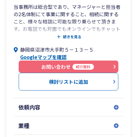
当事務所は総合型であり、マネージャーと担当者
の2名体制にて事業に関すること、相続に関する
こと、様々な相談に可能な限り乗らせて頂きま
す。お電話でも対面でもオンラインでもチャット
でも。節税はもちろんですが、事業の為にはバラ
続きを見る
ンスが大事です。クライアント様の方針と事業の
静岡県沼津市大手町５－１３－５
状況や方向性を踏まえたアドバイスを行ってまい
Googleマップを確認
ります。
お問い合わせ
紹介無料
創業時や法人設立時には、決めなければならない
検討リストに追加
こと、やっておいたほうが良いこと、方向性を決
めるにあたって検討すべきことが多数あります。
当社では前に進むことは決めたけれども何から手
依頼内容
を付けていいかわからない、どう進めればよいか
わからないといった方に対して税金以外の部分に
ついてもサポートをさせて頂いております。
業種