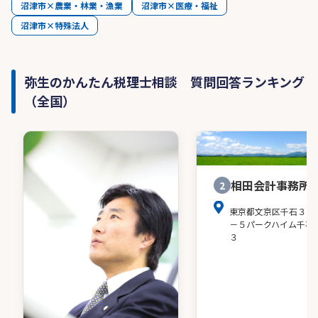
沼津市×農業・林業・漁業
沼津市×医療・福祉
沼津市×特殊法人
弥生のかんたん税理士相談 質問回答ランキング
（全国）
相田会計事務所
2
東京都文京区千石３－
－５パークハイム千石
３