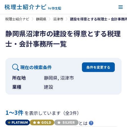
メ
税理士紹介ナビ
静岡県
沼津市
建設を得意とする税理士・会計事務
静岡県沼津市の建設を得意とする税理
士・会計事務所一覧
現在の検索条件
条件を変更する
所在地
静岡県, 沼津市
業種
建設
1〜3件
を表示しています（全3件）
とは