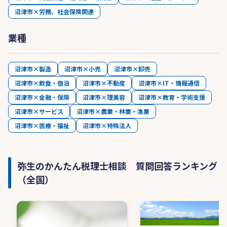
沼津市×労務、社会保険関連
業種
沼津市×製造
沼津市×小売
沼津市×卸売
沼津市×飲食・宿泊
沼津市×不動産
沼津市×IT・情報通信
沼津市×金融・保険
沼津市×理美容
沼津市×教育・学術支援
沼津市×サービス
沼津市×農業・林業・漁業
沼津市×医療・福祉
沼津市×特殊法人
弥生のかんたん税理士相談 質問回答ランキング
（全国）