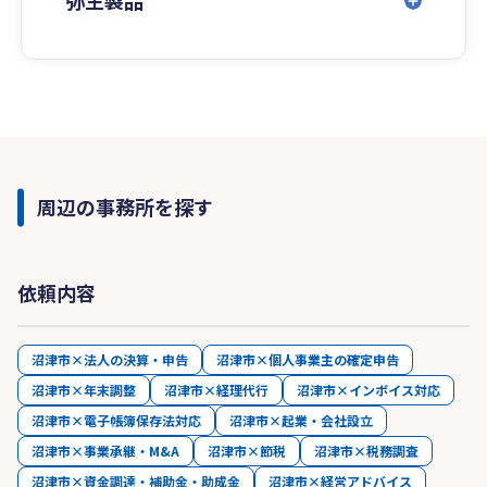
弥生製品
周辺の事務所を探す
依頼内容
沼津市×法人の決算・申告
沼津市×個人事業主の確定申告
沼津市×年末調整
沼津市×経理代行
沼津市×インボイス対応
沼津市×電子帳簿保存法対応
沼津市×起業・会社設立
沼津市×事業承継・M&A
沼津市×節税
沼津市×税務調査
沼津市×資金調達・補助金・助成金
沼津市×経営アドバイス