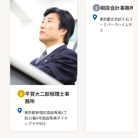
相田会計事務所
2
東京都文京区千石３－
－５パークハイム千石
３
平賀大二郎税理士事
1
務所
東京都新宿区高田馬場1丁
目31番8号高田馬場ダイカ
ンプラザ805