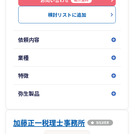
お問い合わせ
また法人経営や相続には税務調査がつきものです
検討リストに追加
が、この分野で対応経験豊富な税理士はそう多く
はありません。お土産をもたせるような時代では
ありませんので、納税者の立場で対応する会計事
依頼内容
務所でなければなりません。これまで多くの実績
を有する当事務所にお任せください。
業種
特徴
弥生製品
加藤正一税理士事務所