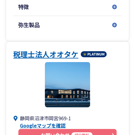
創業時は目の前のことだけを考えて経営していけ
特徴
ばよいのでしょうが、20年30年と進むと事業承継
や相続、時として廃業といったことも視野に入れ
なければなりません。当事務所は成長の先の上場
弥生製品
などの支援もしますが、中小企業の多くは事業承
継やM&A、廃業などが視野に入ってきます。通常
の経営支援に加えて、このようなご相談もお打合
せの際にお話しさせて頂いておりますし、実際の
税理士法人オオタケ
対応もお任せください。
また通常の法人様・個人事業主様の他にも弊社の
クライアント様には一般社団のお客様が多数いら
っしゃいます。通常の会計事務所ではなかなか対
応が難しい非営利型の一般社団や任意団体の税
務・会計にも対応させて頂きますので、同業者団
体や協会ビジネスなどの設立から運営、税務まで
静岡県沼津市岡宮969-1
安心してお任せください。
Googleマップを確認
紹介無料