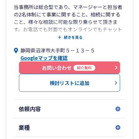
当事務所は総合型であり、マネージャーと担当者
の2名体制にて事業に関すること、相続に関する
こと、様々な相談に可能な限り乗らせて頂きま
す。お電話でも対面でもオンラインでもチャット
でも。節税はもちろんですが、事業の為にはバラ
続きを見る
ンスが大事です。クライアント様の方針と事業の
静岡県沼津市大手町５－１３－５
状況や方向性を踏まえたアドバイスを行ってまい
Googleマップを確認
ります。
お問い合わせ
紹介無料
創業時や法人設立時には、決めなければならない
検討リストに追加
こと、やっておいたほうが良いこと、方向性を決
めるにあたって検討すべきことが多数あります。
当社では前に進むことは決めたけれども何から手
依頼内容
を付けていいかわからない、どう進めればよいか
わからないといった方に対して税金以外の部分に
ついてもサポートをさせて頂いております。
業種