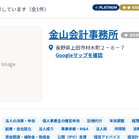
示しています（全1件）
金山会計事務所
長野県上田市材木町２－８－７
Googleマップを確認
 Image
法人の決算・申告
個人事業主の確定申告
記帳代行
年末調整
経
起業・会社設立
法人成り
事業承継・M&A
法人税
所得税
消
資金調達・補助金・助成金
公開（IPO）支援
経営アドバイス
経営計