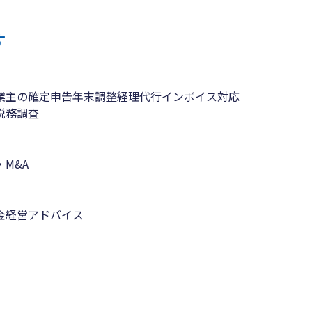
す
業主の確定申告
年末調整
経理代行
インボイス対応
税務調査
M&A
金
経営アドバイス