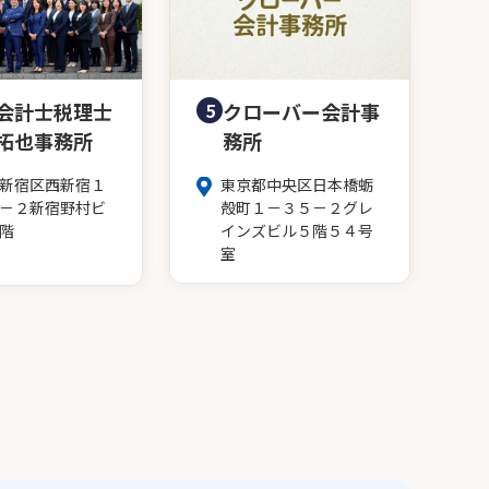
会計士税理士
5
クローバー会計事
拓也事務所
務所
新宿区西新宿１
東京都中央区日本橋蛎
－２新宿野村ビ
殻町１－３５－２グレ
階
インズビル５階５４号
室