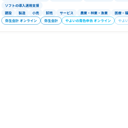
ソフトの導入運用支援
建設
製造
小売
卸売
サービス
農業・林業・漁業
医療・
弥生会計 オンライン
弥生会計
やよいの青色申告 オンライン
やよ