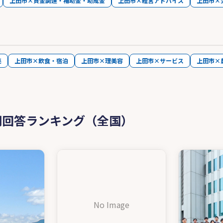
上田市×資金調達・補助金・助成金
上田市×経営アドバイス
上田市×
売
上田市×飲食・宿泊
上田市×理美容
上田市×サービス
上田市×
問回答ランキング（全国）
No Image