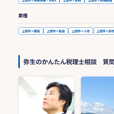
上田市×事業承継・M&A
上田市×節税
上田市×税務調査
業種
上田市×建設
上田市×製造
上田市×小売
上田市×卸
弥生のかんたん税理士相談 質