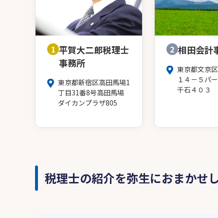
1
平賀大二郎税理士
2
相田会計
事務所
東京都文京区
１４－５パー
東京都新宿区高田馬場1
千石４０３
丁目31番8号高田馬場
ダイカンプラザ805
税理士の紹介を弥生におまかせ