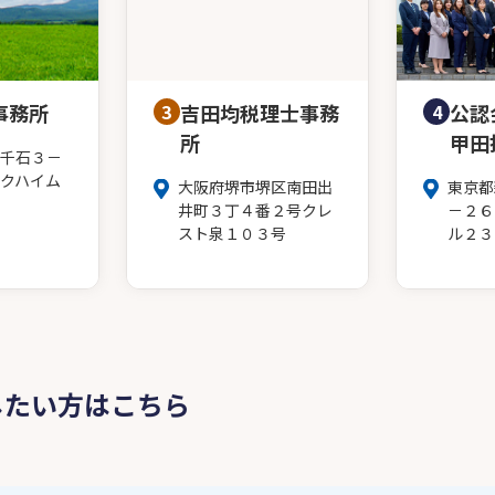
事務所
3
吉田均税理士事務
4
公認
所
甲田
千石３－
クハイム
大阪府堺市堺区南田出
東京都
井町３丁４番２号クレ
－２６
スト泉１０３号
ル２３
したい方はこちら