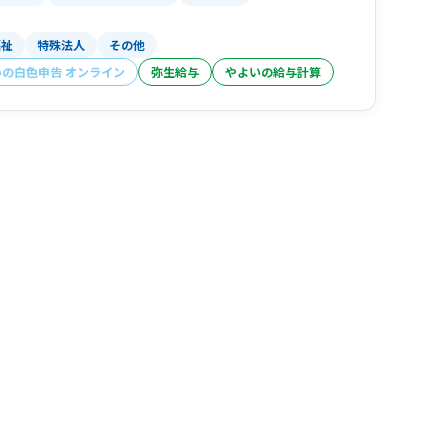
福祉
特殊法人
その他
いの白色申告 オンライン
弥生給与
やよいの給与計算