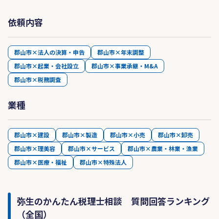
依頼内容
郡山市×法人の決算・申告
郡山市×年末調整
郡山市×起業・会社設立
郡山市×事業承継・M&A
郡山市×税務調査
業種
郡山市×建設
郡山市×製造
郡山市×小売
郡山市×卸売
郡山市×理美容
郡山市×サービス
郡山市×農業・林業・漁業
郡山市×医療・福祉
郡山市×特殊法人
弥生のかんたん税理士相談 質問回答ランキング
（全国）