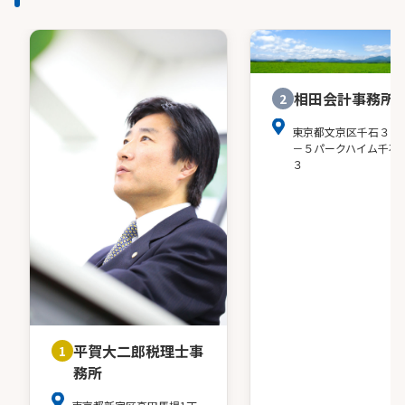
相田会計事務所
2
東京都文京区千石３－
－５パークハイム千石
３
平賀大二郎税理士事
1
務所