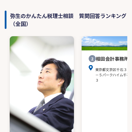
弥生のかんたん税理士相談 質問回答ランキング
（全国）
相田会計事務所
2
東京都文京区千石３－
－５パークハイム千石
３