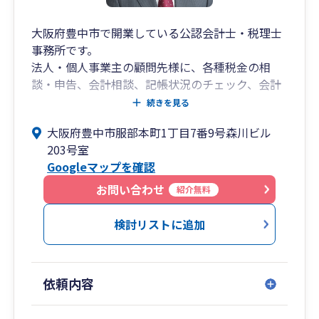
大阪府豊中市で開業している公認会計士・税理士
事務所です。
法人・個人事業主の顧問先様に、各種税金の相
談・申告、会計相談、記帳状況のチェック、会計
システムへの入力アドバイス・サポート、会計シ
続きを見る
ステム導入支援、記帳代行、会社設立・個人開業
大阪府豊中市服部本町1丁目7番9号森川ビル
支援、法人成り支援、経営計画（予算計画・資金
203号室
繰り計画）の策定支援、資金調達支援、事業承継
Googleマップを確認
対策（自社株式評価・相続税の相談・申告を含
む）、MBO実行支援、業務プロセス改善支援、な
お問い合わせ
紹介無料
どのサービスを提供しております。
北摂・大阪市周辺エリアを中心に、設立・開業間
検討リストに追加
もない創業期の顧問先様、成長期～成熟期の顧問
先様、法人様ご自身や顧問税理士の代替わり期に
あられた顧問先様、顧問先様の状況やお考えに応
依頼内容
じてサービス提供をしております。Google Meet
やZoomなどを活用したリモート対応も可能で