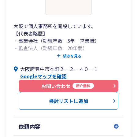
大阪で個人事務所を開設しています。
【代表者略歴】
・事業会社（勤続年数 5年 営業職）
・監査法人（勤続年数 20年弱）
複数業種（金融、建設、不動産、運輸、製造、
続きを見る
卸売 他）の会計監査を担当
大阪府豊中市本町２－２－４０－１
IFRS（国際会計基準）、連結納税、グループ通
Googleマップを確認
算税制採用会社も経験
内部統制構築支援、財務DD、IPO支援等のアド
お問い合わせ
紹介無料
バイザリーも経験
検討リストに追加
・個人事務所（2023年開所）にて、以下のサポー
トを実施中
内部統制構築支援業務、会計アドバイザリー業
依頼内容
務、事業計画立案支援
資金調達支援業務、補助金申請支援業務、決算