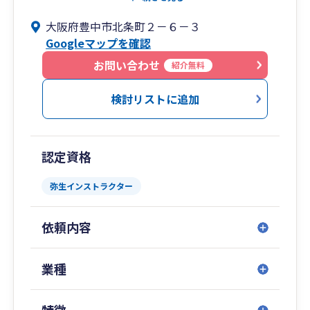
・遺言、相続、事業承継に加え、社会保険、労働
大阪府豊中市北条町２－６－３
問題、助成金の手続きについてもワンストップで
Googleマップを確認
対応できます。
（社会保険等は提携の社労士法人によるサービス
お問い合わせ
紹介無料
です）
・DXやクラウド会計を積極的に導入しています。
検討リストに追加
認定資格
弥生インストラクター
依頼内容
業種