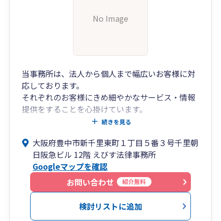
No Image
当事務所は、法人から個人まで幅広いお客様に対
応しております。
それぞれのお客様にきめ細やかなサービス・情報
提供をすることを心掛けています。
専門分野は、企業会計、法人税、所得税、消費税
続きを見る
になりますが、事業経営に関することであれば、
大阪府豊中市新千里東町１丁目５番３号千里朝
基本的に全て対応します。
日阪急ビル 12階 えびす法律事務所
お困りごとがあれば、いつでもご連絡ください。
Googleマップを確認
お問い合わせ
紹介無料
検討リストに追加