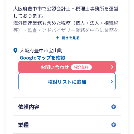
大阪府豊中市で公認会計士・税理士事務所を運営
しております。
海外関連業務も含めた税務（個人・法人・相続税
等）・監査・アドバイザリー業務を中心に業務を
行っています。また、大学の非常勤講師を担当
続きを見る
し、会計・租税教育の普及にも力を入れていま
大阪府豊中市宝山町
す。
Googleマップを確認
香港の監査法人に4年駐在しておりましたので、
ビジネスレベルの英語（スピーキング、リーディ
お問い合わせ
紹介無料
ング、ライティング）が対応可能です。
検討リストに追加
【経験業種】
製造業、建設業、小売業、金融機関、銀行、観光
業、情報サービス業、水産加工業、梱包業、私立
依頼内容
大学、私立幼稚園、専門学校
リモートでの対応も可能ですので、お気軽にご連
業種
絡ください。