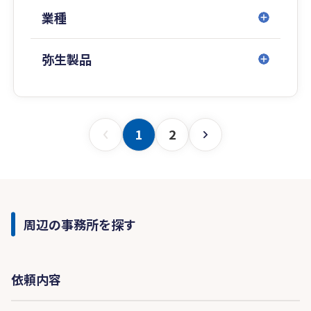
支援
業種
・その他
弥生製品
税務申告の経験は浅いですが、長年会計士とし
て申告書を見てきました。
IFRS（国際会計基準）、連結納税、グループ通
算税制も対応可能です。
1
2
申告業務のみならず、これから規模拡大をお考え
の会社様や、内部統制の改善活動等を通じて経営
基盤を強化したいとお考えの会社様への複眼的な
サポートを目指しています。
周辺の事務所を探す
依頼内容