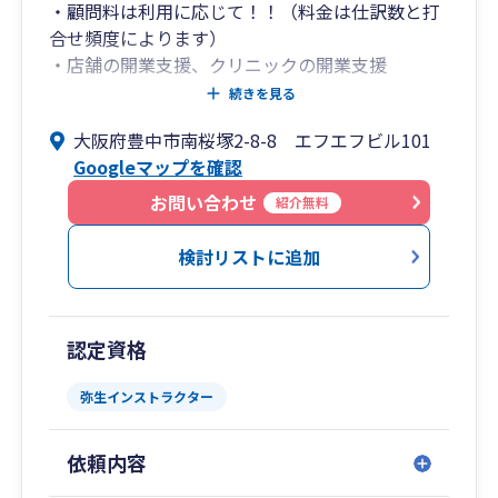
・顧問料は利用に応じて！！（料金は仕訳数と打
合せ頻度によります）
・店舗の開業支援、クリニックの開業支援
・事業計画策定、資金計画策定
続きを見る
・数億規模の店舗、クリニックのプロジェクト管
大阪府豊中市南桜塚2-8-8 エフエフビル101
理
Googleマップを確認
・金融機関からの借入支援
・弁護士、社労士、行政書士、司法書士ほか士業
お問い合わせ
紹介無料
との連携はチャットワークで
・商工会議所様と連携して補助金などご案内
検討リストに追加
・ファミリービジネスの承継支援
・チャットワーク、Dropboxを利用
認定資格
弥生インストラクター
依頼内容