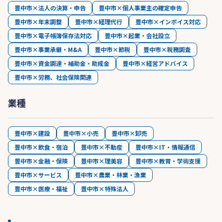
豊中市×法人の決算・申告
豊中市×個人事業主の確定申告
豊中市×年末調整
豊中市×経理代行
豊中市×インボイス対応
豊中市×電子帳簿保存法対応
豊中市×起業・会社設立
豊中市×事業承継・M&A
豊中市×節税
豊中市×税務調査
豊中市×資金調達・補助金・助成金
豊中市×経営アドバイス
豊中市×労務、社会保険関連
業種
豊中市×建設
豊中市×小売
豊中市×卸売
豊中市×飲食・宿泊
豊中市×不動産
豊中市×IT・情報通信
豊中市×金融・保険
豊中市×理美容
豊中市×教育・学術支援
豊中市×サービス
豊中市×農業・林業・漁業
豊中市×医療・福祉
豊中市×特殊法人