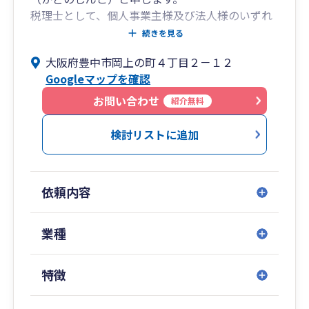
税理士として、個人事業主様及び法人様のいずれ
の場合も税務顧問、確定申告・決算申告業務の実
続きを見る
績が豊富にございますのでご遠慮なくご要望をお
大阪府豊中市岡上の町４丁目２－１２
聞かせください。
Googleマップを確認
＜これまでの実績＞
お問い合わせ
紹介無料
私の強みは、税理士業界における11年間の勤務お
よびその後の独立開業における活動において以下
検討リストに追加
のような幅広い実績を有している点です。
・確定申告の実績：300件以上
・法人の決算申告の実績：200件以上
依頼内容
・100社超の上場企業及び外資系企業のサポート
経験もあり、国際税務、組織再編など高度税務に
も精通
業種
＜アピールポイント＞
特徴
代表税理士 角野真悟(Shingo Kadono)と申しま
す。