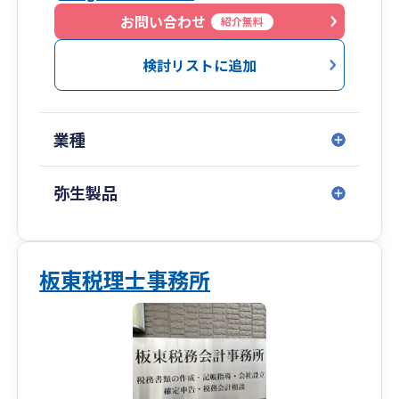
組む所存であり、経営者様の事業の成長サポート
お問い合わせ
紹介無料
及びリスク回避のための参謀として、皆様及び日
本の経済に少しでも貢献できれば大変幸いです。
検討リストに追加
業種
弥生製品
板東税理士事務所