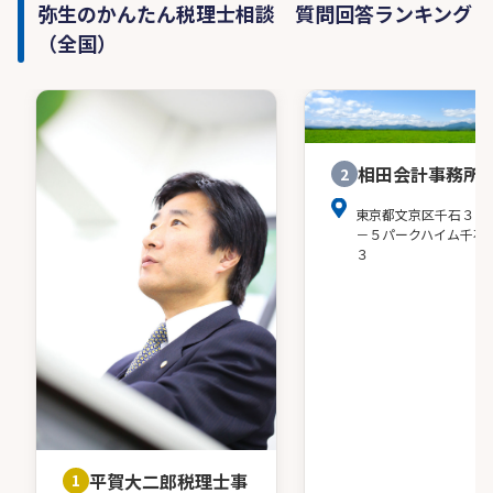
弥生のかんたん税理士相談 質問回答ランキング
（全国）
相田会計事務所
2
東京都文京区千石３－
－５パークハイム千石
３
平賀大二郎税理士事
1