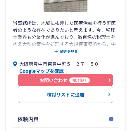
当事務所は、地域に根差した医療活動を行う町医
者のような存在でありたいと考えます。今、税理
士業界も分業化が進んでおり、数百名の税理士を
抱え大型の案件を処理する大規模事務所から、中
小企業・個人事業主を扱う事務所まで様々です。
続きを見る
我々は、町医者活動、すなわち北摂地区を中心と
大阪府豊中市東豊中町５－２７－５０
した関西エリア密着型の税理士を目指します。ま
Googleマップを確認
た、税務についてはもちろん、経営者の方のさま
ざまな悩みにもお力になりたいと考えております
お問い合わせ
紹介無料
のでお気軽にご相談ください。 スタッフ一同、お
待ちしております。
検討リストに追加
依頼内容