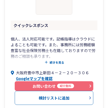
クイックレスポンス
個人、法人対応可能です。記帳指導はクラウドに
よることも可能です。また、事務所には労務経験
豊富な社会保険労務士も在籍しておりますので労
務のご相談も承ります。
大規模税理士事務所と異なり事業主様と緊密な信
続きを見る
頼関係を築き共に事業を成長させることを常に念
大阪府豊中市上新田４－２－２０－３０６
頭に置いております。
Googleマップを確認
弁護士、司法書士、社会保険労務士、行政書士と
のネットワークも有し、事業主様の様々なご要
お問い合わせ
紹介無料
望、ご相談に対応可能です。
検討リストに追加
料金設定についてはお客様個々人の状況を考慮し