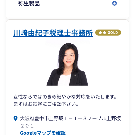
大学4回生の2011年より、税理士業界に入り、こ
弥生製品
れまで会計税務の道を突き進んでまいりました。
私のバックグラウンドとしては、個人の税理士事
務所、中規模の税理士法人、Big4の税理士法人に
て約11年間実務経験を積み、小規模な個人事業主
川崎由紀子税理士事務所
から上場企業・外資系企業までの幅広いクライア
ントのサポートに従事しておりました。
中小企業の社長様の参謀として経営全般を手厚く
サポートすることから、大企業に向けて税制改正
対応や優遇措置の導入など高度税務のサポートま
で得意分野を幅広く有しております。
会計税務の業界の中では、多種多様な経験を有し
ていると自負しており、これまでの経験を糧に中
女性ならではのきめ細やかな対応をいたします。
小企業様、個人事業主様をメインにより手厚い支
まずはお気軽にご相談下さい。
援を行いたいとの想いから、2022年に角野真悟税
理士事務所の開業に至りました。
大阪府豊中市上野坂１－１－３ノーブル上野坂
２０１
「"役に立つ"の一点突破」の気持ちで全力で取り
Googleマップを確認