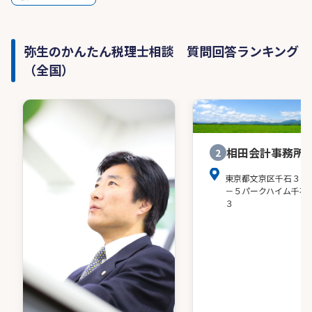
弥生のかんたん税理士相談 質問回答ランキング
（全国）
相田会計事務所
2
東京都文京区千石３－
－５パークハイム千石
３