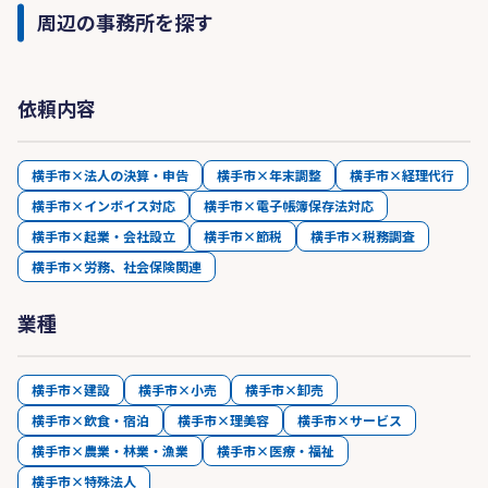
周辺の事務所を探す
依頼内容
横手市×法人の決算・申告
横手市×年末調整
横手市×経理代行
横手市×インボイス対応
横手市×電子帳簿保存法対応
横手市×起業・会社設立
横手市×節税
横手市×税務調査
横手市×労務、社会保険関連
業種
横手市×建設
横手市×小売
横手市×卸売
横手市×飲食・宿泊
横手市×理美容
横手市×サービス
横手市×農業・林業・漁業
横手市×医療・福祉
横手市×特殊法人