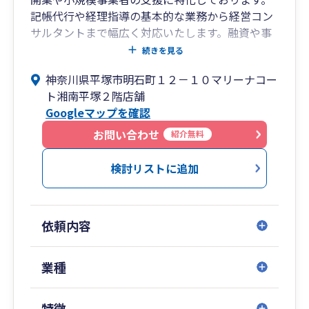
記帳代行や経理指導の基本的な業務から経営コン
サルタントまで幅広く対応いたします。融資や事
業計画書の作成などのご相談もお任せください。
続きを見る
神奈川県平塚市明石町１２－１０マリーナコー
ト湘南平塚２階店舗
Googleマップを確認
お問い合わせ
紹介無料
検討リストに追加
依頼内容
業種
特徴