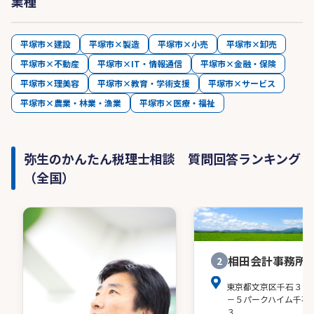
業種
平塚市×建設
平塚市×製造
平塚市×小売
平塚市×卸売
平塚市×不動産
平塚市×IT・情報通信
平塚市×金融・保険
平塚市×理美容
平塚市×教育・学術支援
平塚市×サービス
平塚市×農業・林業・漁業
平塚市×医療・福祉
弥生のかんたん税理士相談 質問回答ランキング
（全国）
相田会計事務所
2
東京都文京区千石３－
－５パークハイム千石
３