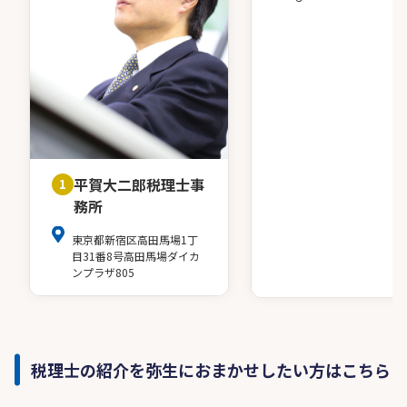
平賀大二郎税理士事
1
務所
東京都新宿区高田馬場1丁
目31番8号高田馬場ダイカ
ンプラザ805
税理士の紹介を弥生におまかせしたい方はこちら