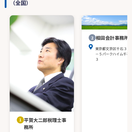
（全国）
相田会計事務所
2
東京都文京区千石３－
－５パークハイム千石
３
平賀大二郎税理士事
1
務所