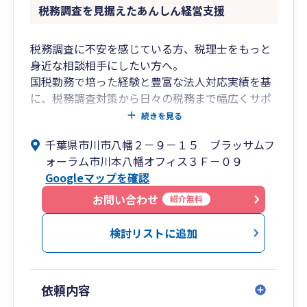
税務調査を見据えたあんしん経営支援
税務調査に不安を感じている方、税理士をもっと
身近な相談相手にしたい方へ。
国税勤務で培った経験と豊富な法人対応実績を基
に、税務調査対策から日々の税務まで幅広くサポ
ートします。
続きを見る
専門用語を並べるのではなく、分かりやすく丁寧
千葉県市川市八幡２－９－１５ ブラッサムフ
な説明を心がけ、お客様一人ひとりに誠実に向き
ォーラム市川本八幡オフィス３Ｆ－０９
合います。
Googleマップを確認
安心して長く相談できる税理士を目指していま
す。
お問い合わせ
紹介無料
検討リストに追加
依頼内容