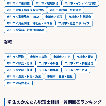
市川市×年末調整
市川市×経理代行
市川市×インボイス対応
市川市×電子帳簿保存法対応
市川市×起業・会社設立
市川市×事業承継・M&A
市川市×節税
市川市×税務調査
市川市×資金調達・補助金・助成金
市川市×経営アドバイス
市川市×労務、社会保険関連
業種
市川市×建設
市川市×製造
市川市×小売
市川市×卸売
市川市×飲食・宿泊
市川市×不動産
市川市×IT・情報通信
市川市×金融・保険
市川市×理美容
市川市×サービス
市川市×農業・林業・漁業
市川市×医療・福祉
市川市×特殊法人
弥生のかんたん税理士相談 質問回答ランキング