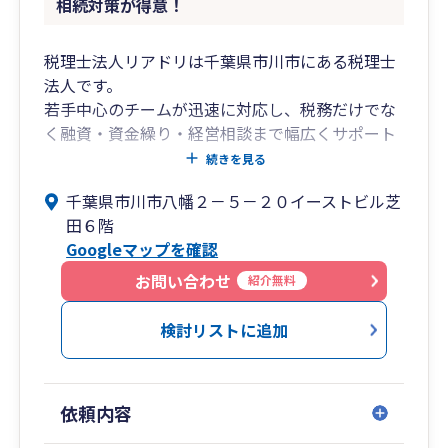
相続対策が得意！
税理士法人リアドリは千葉県市川市にある税理士
法人です。
若手中心のチームが迅速に対応し、税務だけでな
く融資・資金繰り・経営相談まで幅広くサポート
しています。
続きを見る
千葉県市川市八幡２－５－２０イーストビル芝
代表税理士は三菱UFJ銀行出身。
田６階
大手企業から中小企業まで数多くの企業を担当
Googleマップを確認
し、融資・事業計画・事業承継・M&Aなどを支援
してきました。
お問い合わせ
紹介無料
その経験を活かし、経営に役立つ税務・財務アド
バイスを提供しています。
検討リストに追加
創業融資や資金調達支援にも強みがあり、千葉銀
行、京葉銀行、信用金庫、日本政策金融公庫など
依頼内容
地域金融機関とのネットワークを活かして、
融資のご相談から実行までサポートしています。