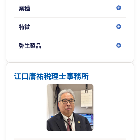
業種
また、クラウド会計の導入支援にも力を入れてお
り、
特徴
導入から運用、申告まで一貫して対応可能です。
現在の税理士に相談しづらい、レスポンスが遅
い、経営の相談ができないとお悩みの方もお気軽
弥生製品
にご相談ください。
お客様の夢の実現を支えるパートナーとして、長
期的な成長をサポートいたします。
江口庸祐税理士事務所