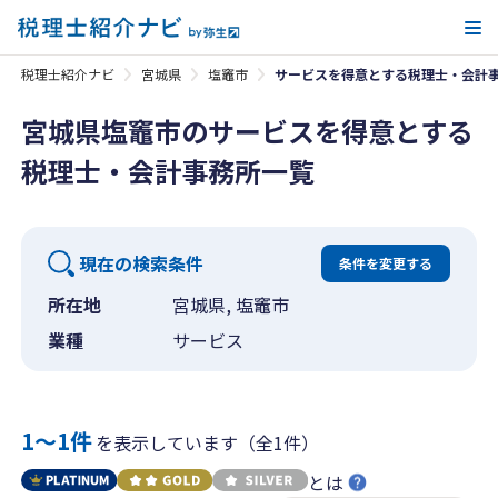
メ
税理士紹介ナビ
宮城県
塩竈市
サービスを得意とする税理士・会計
宮城県塩竈市のサービスを得意とする
税理士・会計事務所一覧
現在の検索条件
条件を変更する
所在地
宮城県, 塩竈市
業種
サービス
1〜1件
を表示しています（全1件）
とは