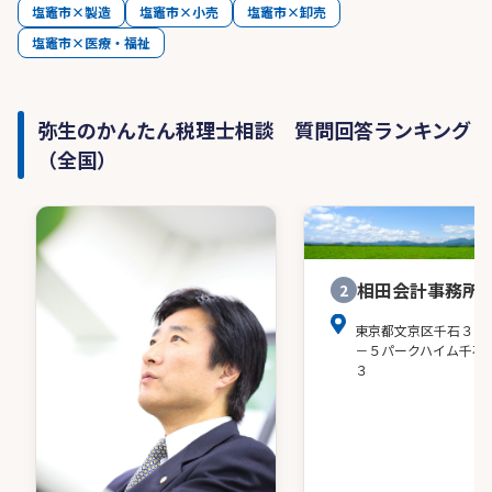
塩竈市×製造
塩竈市×小売
塩竈市×卸売
塩竈市×医療・福祉
弥生のかんたん税理士相談 質問回答ランキング
（全国）
相田会計事務所
2
東京都文京区千石３－
－５パークハイム千石
３