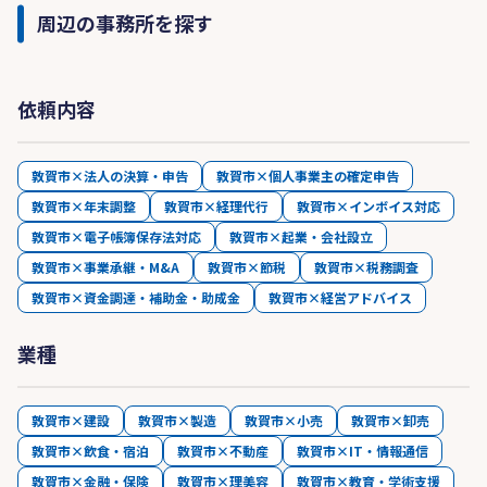
周辺の事務所を探す
依頼内容
敦賀市×法人の決算・申告
敦賀市×個人事業主の確定申告
敦賀市×年末調整
敦賀市×経理代行
敦賀市×インボイス対応
敦賀市×電子帳簿保存法対応
敦賀市×起業・会社設立
敦賀市×事業承継・M&A
敦賀市×節税
敦賀市×税務調査
敦賀市×資金調達・補助金・助成金
敦賀市×経営アドバイス
業種
敦賀市×建設
敦賀市×製造
敦賀市×小売
敦賀市×卸売
敦賀市×飲食・宿泊
敦賀市×不動産
敦賀市×IT・情報通信
敦賀市×金融・保険
敦賀市×理美容
敦賀市×教育・学術支援