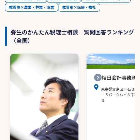
敦賀市×農業・林業・漁業
敦賀市×医療・福祉
弥生のかんたん税理士相談 質問回答ランキング
（全国）
相田会計事務所
2
東京都文京区千石３－
－５パークハイム千石
３