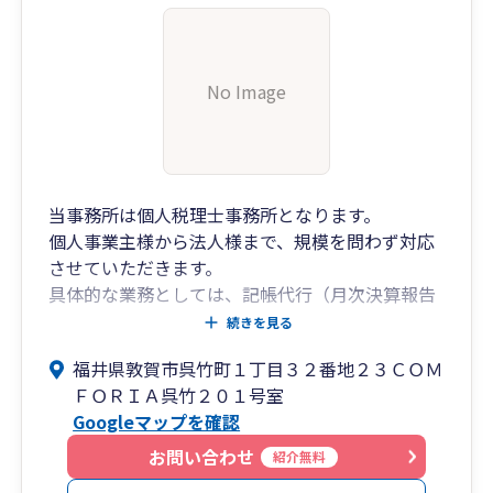
No Image
当事務所は個人税理士事務所となります。
個人事業主様から法人様まで、規模を問わず対応
させていただきます。
具体的な業務としては、記帳代行（月次決算報告
を含む）、事業計画策定（DD含む）、融資支援、
続きを見る
相続税申告、法人税申告、個人確定申告を得意分
福井県敦賀市呉竹町１丁目３２番地２３ＣＯＭ
野としております。
ＦＯＲＩＡ呉竹２０１号室
様々なご要望に応えられるよう、若さを武器にご
Googleマップを確認
支援させていただければと思います。
まずはご連絡お待ちしております。
お問い合わせ
紹介無料