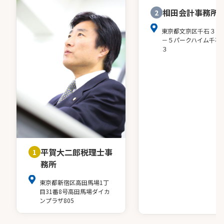
相田会計事務所
2
東京都文京区千石３－
－５パークハイム千石
３
平賀大二郎税理士事
1
務所
東京都新宿区高田馬場1丁
目31番8号高田馬場ダイカ
ンプラザ805