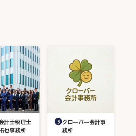
会計士税理士
5
クローバー会計事
拓也事務所
務所