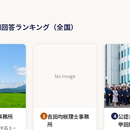
問回答ランキング（全国）
No Image
事務所
3
吉田均税理士事務
4
公認
所
甲田
千石３－