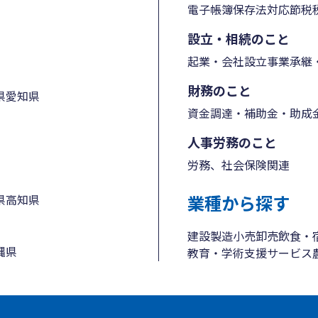
電子帳簿保存法対応
節税
設立・相続のこと
起業・会社設立
事業承継・
財務のこと
県
愛知県
資金調達・補助金・助成
人事労務のこと
労務、社会保険関連
業種から探す
県
高知県
建設
製造
小売
卸売
飲食・
縄県
教育・学術支援
サービス