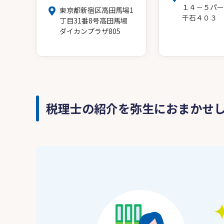
１４－５パー
東京都新宿区高田馬場1
千石４０３
丁目31番8号高田馬場
ダイカンプラザ805
税理士の紹介を弥生におまかせ