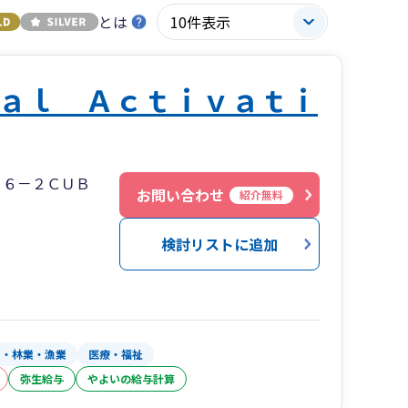
とは
ａｌ Ａｃｔｉｖａｔｉ
７６－２ＣＵＢ
お問い合わせ
紹介無料
検討リストに追加
業・林業・漁業
医療・福祉
弥生給与
やよいの給与計算