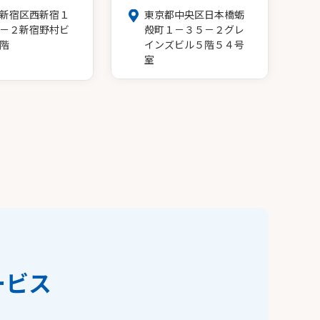
新宿区西新宿１
東京都中央区日本橋蛎
－２新宿野村ビ
殻町１－３５－２グレ
階
インズビル５階５４号
室
ービス