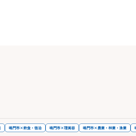
売
鳴門市×飲食・宿泊
鳴門市×理美容
鳴門市×農業・林業・漁業