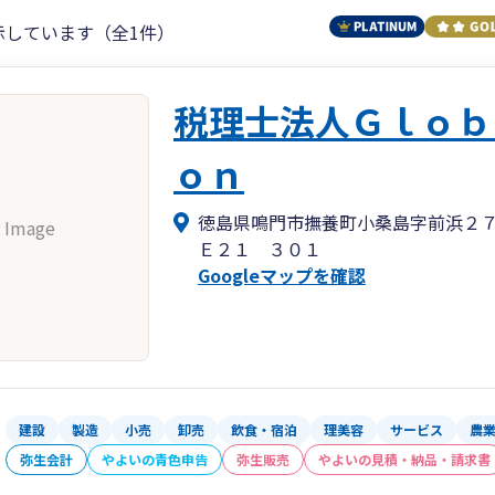
示しています（全1件）
税理士法人Ｇｌｏｂ
ｏｎ
徳島県鳴門市撫養町小桑島字前浜２
 Image
Ｅ２１ ３０１
Googleマップを確認
建設
製造
小売
卸売
飲食・宿泊
理美容
サービス
農
弥生会計
やよいの青色申告
弥生販売
やよいの見積・納品・請求書