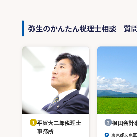
弥生のかんたん税理士相談 質
1
平賀大二郎税理士
2
相田会計
事務所
東京都文京区