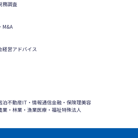
税務調査
M&A
金
経営アドバイス
宿泊
不動産
IT・情報通信
金融・保険
理美容
農業・林業・漁業
医療・福祉
特殊法人