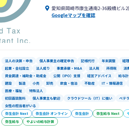
愛知県岡崎市康生通南2-36殿橋ビル2
Googleマップを確認
法人の決算・申告
個人事業主の確定申告
記帳代行
年末調整
経
起業・会社設立
法人成り
事業承継・M&A
法人税
所得税
消
資金調達・補助金・助成金
公開（IPO）支援
経営アドバイス
給与計
建設
製造
小売
卸売
飲食・宿泊
不動産
IT・情報通信
医療・福祉
特殊法人
初回面談無料
個人事業主も歓迎
クラウドツール（IT）に強い
ベテ
女性の担当者がいる
弥生会計 Next
弥生会計 オンライン
弥生会計
弥生給与 Next
弥生給与
やよいの給与計算