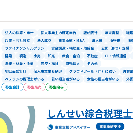
■ 岡崎オフィス ： 愛知県岡崎市戸
■ 岡崎第二オフィス： 愛知県岡崎市康
■ 名古屋オフィス ： 名古屋市中区栄2
■ 豊田オフィス ： 愛知県豊田市山
法人の決算・申告
個人事業主の確定申告
記帳代行
年末調整
経
■ グループ会社
起業・会社設立
法人成り
事業承継・M&A
法人税
所得税
消
・グラーティア司法書士法人
ファイナンシャルプラン
資金調達・補助金・助成金
公開（IPO）支援
・グラーティア行政書士法人
建設
製造
小売
卸売
飲食・宿泊
不動産
IT・情報通信
・合同会社グラーティアプラス
農業・林業・漁業
医療・福祉
特殊法人
その他
・あおいと創研株式会社
初回面談無料
個人事業主も歓迎
クラウドツール（IT）に強い
外貨
ベテランの税理士がいる
若い担当者がいる
女性の担当者がいる
外
弥生会計
弥生販売
弥生給与
しんせい綜合税理士