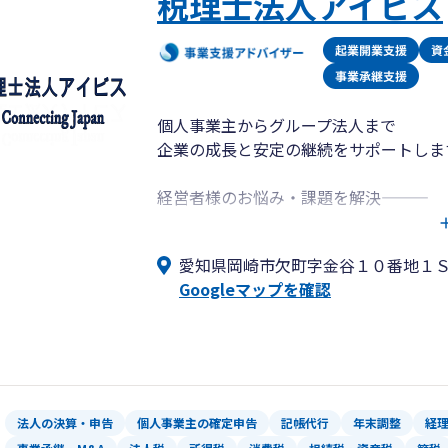
税理士法人アイビス
・株式会社日本ＢＩＧネットワーク
・株式会社トランビ
・碧海信用金庫
・岡崎信用金庫
・名古屋銀行
・西尾信用金庫
個人事業主からグループ法人まで
・大同生命保険株式会社
企業の成長と安定の継続をサポートしま
・日本生命保険相互会社
・株式会社ＦＰＧ
経営者様のお悩み・課題を解決―――
・株式会社マネーフォワード
独立開業・会社設立支援、法人成りから
・株式会社ＴＫＣ
ウドコースまで、お客様に適したコース
愛知県岡崎市欠町字金谷１０番地１
・弥生株式会社
す。
Googleマップを確認
・M&Aキャピタルパートナーズ株式会社
・株式会社M&A DX
業務改善のため税理士の変更をご検討の
・株式会社M&A サクシード
・株式会社ASAHI Accounting Robot
・jinger株式会社
・野村證券
法人の決算・申告
個人事業主の確定申告
記帳代行
年末調整
経
・株式会社MAP経営