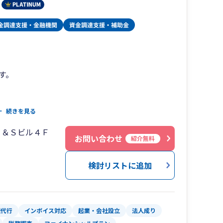
す。
申告、月次決算、経営計画・事業計画策定、クラ
続きを見る
で、税理士が企業経営を成長と安定継続に導きま
Ｓ＆Ｓビル４Ｆ
お問い合わせ
紹介無料
場合もお気軽にご相談ください。
検討リストに追加
研究所
理代行
インボイス対応
起業・会社設立
法人成り