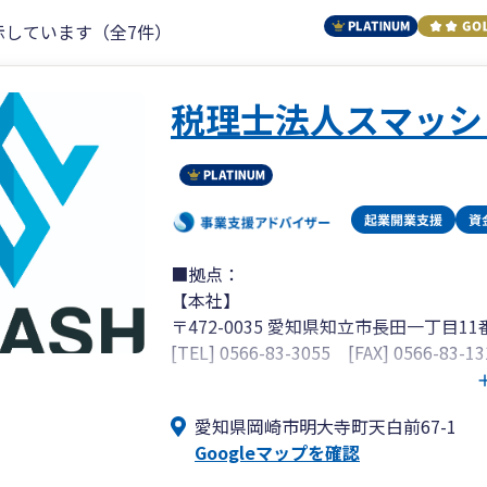
示しています（全7件）
税理士法人スマッシ
■拠点：
【本社】
〒472-0035 愛知県知立市長田一丁目11
[TEL] 0566-83-3055 [FAX] 0566-83-13
【名古屋オフィス】
愛知県岡崎市明大寺町天白前67-1
〒456-0002 愛知県名古屋市熱田区金
Googleマップを確認
[TEL] 052-908-7077 [FAX] 052-908-70