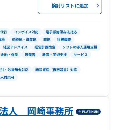
崎町辻55番地4
検討リストに追加
生通西3丁目5番地 野畑証券第2ビル
丁目6番1号 RT白川ビル203号
之手5丁目4番地3
理代行
インボイス対応
電子帳簿保存法対応
費税
相続税・資産税
節税
税務調査
経営アドバイス
経営計画策定
ソフトの導入運用支援
金融・保険
理美容
教育・学術支援
サービス
取引・外貨預金対応
暗号資産（仮想通貨）対応
国人対応可
法人 岡崎事務所