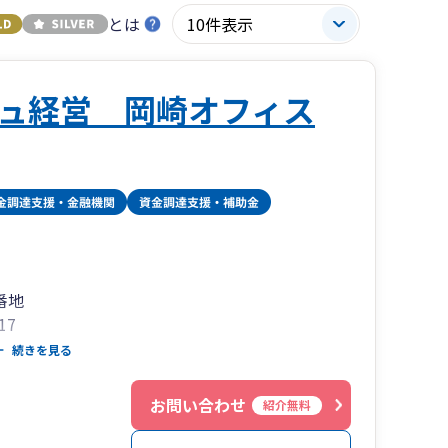
とは
ュ経営 岡崎オフィス
番地
17
続きを見る
山町1丁目7番5号 電波学園金山第1ビル9F
お問い合わせ
紹介無料
88