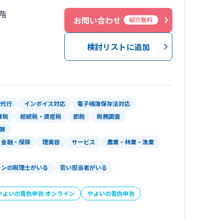
階
お問い合わせ
紹介無料
検討リストに追加
理代行
インボイス対応
電子帳簿保存法対応
費税
相続税・資産税
節税
税務調査
算
金融・保険
理美容
サービス
農業・林業・漁業
ランの税理士がいる
若い担当者がいる
やよいの青色申告 オンライン
やよいの青色申告