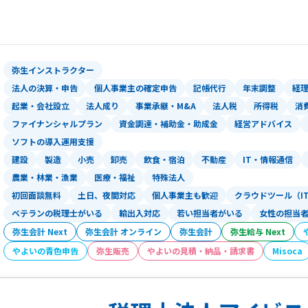
■顧問先数：1000件以上
■相続申告件数 約3,900件
■グループ企業：
弥生インストラクター
・株式会社SMASH HD
法人の決算・申告
個人事業主の確定申告
記帳代行
年末調整
経
・株式会社SBC
起業・会社設立
法人成り
事業承継・M&A
法人税
所得税
消
・行政書士法人SMASH申請代行
ファイナンシャルプラン
資金調達・補助金・助成金
経営アドバイス
・株式会社SMASH不動産
ソフトの導入運用支援
・社会保険労務士法人SMASH ROUMU
建設
製造
小売
卸売
飲食・宿泊
不動産
IT・情報通信
・森大輔公認会計士事務所(MD C.P.A Offi
農業・林業・漁業
医療・福祉
特殊法人
■業務提携企業：
初回面談無料
土日、夜間対応
個人事業主も歓迎
クラウドツール（I
・日本ビズアップ株式会社
ベテランの税理士がいる
輸出入対応
若い担当者がいる
女性の担当
・中部会計人相互互助会（CAM）
弥生会計 Next
弥生会計 オンライン
弥生会計
弥生給与 Next
・寺町総合法律事務所
やよいの青色申告
弥生販売
やよいの見積・納品・請求書
Misoca
・貝沼社会保険労務士事務所
・秋田・村山法律事務所
・株式会社日本M＆Aセンター