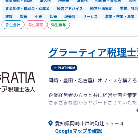
事業承継・M&A
法人税
所得税
消費税
相続税・資産税
節税
資金調達・補助金・助成金
経営アドバイス
経営計画策定
労務、社
建設
製造
小売
卸売
理美容
サービス
農業・林業・漁業
弥生会計
弥生販売
弥生給与
グラーティア税理士
岡崎・豊田・名古屋にオフィスを構える
企業経営者の方々と共に経営計画を策定
さまざまな面からサポートさせていただ
より発展を続ける大企業から、ユニーク
愛知県岡崎市戸崎町辻５５－４
幅広く対応できるプロ集団です。
Googleマップを確認