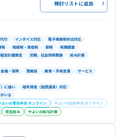
検討リストに追加
理代行
インボイス対応
電子帳簿保存法対応
費税
相続税・資産税
節税
税務調査
経営計画策定
労務、社会保険関連
給与計算
金融・保険
理美容
教育・学術支援
サービス
ce)
T）に強い
暗号資産（仮想通貨）対応
者がいる
やよいの青色申告 オンライン
やよいの白色申告 オンライン
弥生給与
やよいの給与計算