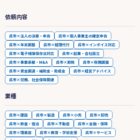
依頼内容
呉市×法人の決算・申告
呉市×個人事業主の確定申告
呉市×年末調整
呉市×経理代行
呉市×インボイス対応
呉市×電子帳簿保存法対応
呉市×起業・会社設立
呉市×事業承継・M&A
呉市×節税
呉市×税務調査
呉市×資金調達・補助金・助成金
呉市×経営アドバイス
呉市×労務、社会保険関連
業種
呉市×建設
呉市×製造
呉市×小売
呉市×卸売
呉市×飲食・宿泊
呉市×不動産
呉市×金融・保険
呉市×理美容
呉市×教育・学術支援
呉市×サービス