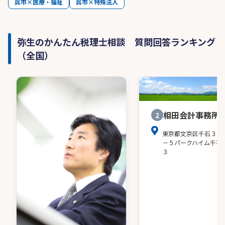
呉市×医療・福祉
呉市×特殊法人
弥生のかんたん税理士相談 質問回答ランキング
（全国）
相田会計事務所
2
東京都文京区千石３－
－５パークハイム千石
３