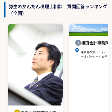
弥生のかんたん税理士相談 質問回答ランキング
（全国）
相田会計事務所
2
東京都文京区千石３－
－５パークハイム千石
３