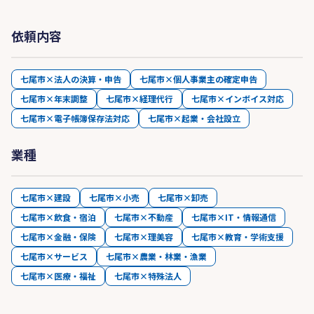
依頼内容
七尾市×法人の決算・申告
七尾市×個人事業主の確定申告
七尾市×年末調整
七尾市×経理代行
七尾市×インボイス対応
七尾市×電子帳簿保存法対応
七尾市×起業・会社設立
業種
七尾市×建設
七尾市×小売
七尾市×卸売
七尾市×飲食・宿泊
七尾市×不動産
七尾市×IT・情報通信
七尾市×金融・保険
七尾市×理美容
七尾市×教育・学術支援
七尾市×サービス
七尾市×農業・林業・漁業
七尾市×医療・福祉
七尾市×特殊法人