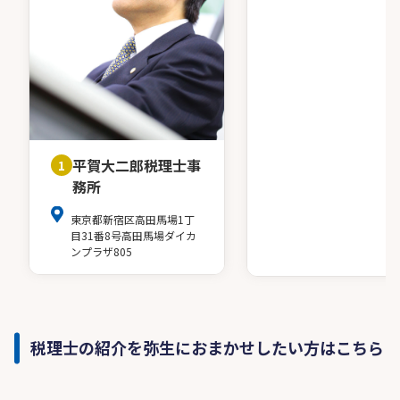
平賀大二郎税理士事
1
務所
東京都新宿区高田馬場1丁
目31番8号高田馬場ダイカ
ンプラザ805
税理士の紹介を弥生におまかせしたい方はこちら