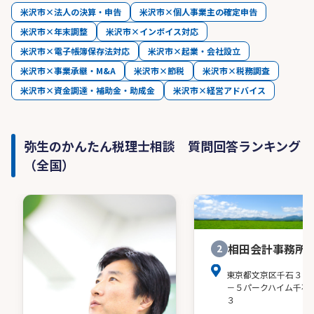
米沢市×法人の決算・申告
米沢市×個人事業主の確定申告
米沢市×年末調整
米沢市×インボイス対応
米沢市×電子帳簿保存法対応
米沢市×起業・会社設立
米沢市×事業承継・M&A
米沢市×節税
米沢市×税務調査
米沢市×資金調達・補助金・助成金
米沢市×経営アドバイス
弥生のかんたん税理士相談 質問回答ランキング
（全国）
相田会計事務所
2
東京都文京区千石３－
－５パークハイム千石
３