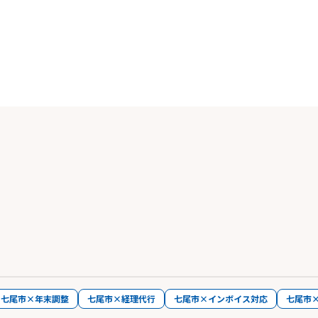
七尾市×年末調整
七尾市×経理代行
七尾市×インボイス対応
七尾市