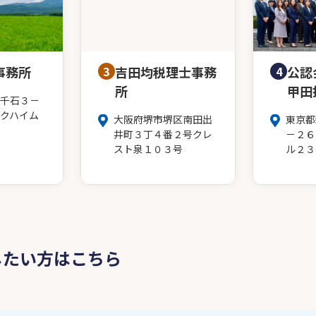
事務所
3
吉田均税理士事務
4
公認
所
甲田
千石３－
クハイム
大阪府堺市堺区南田出
東京都
井町３丁４番２号クレ
－２６
スト泉１０３号
ル２３
したい方はこちら