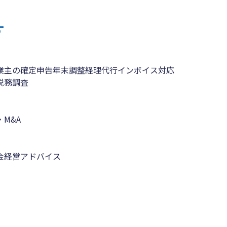
す
業主の確定申告
年末調整
経理代行
インボイス対応
税務調査
M&A
金
経営アドバイス