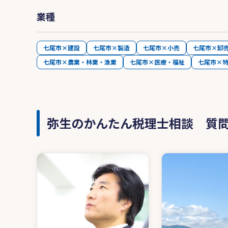
業種
七尾市×建設
七尾市×製造
七尾市×小売
七尾市×卸
七尾市×農業・林業・漁業
七尾市×医療・福祉
七尾市×
弥生のかんたん税理士相談 質