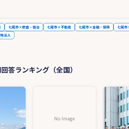
売
七尾市×飲食・宿泊
七尾市×不動産
七尾市×金融・保険
七尾市
特殊法人
問回答ランキング（全国）
No Image