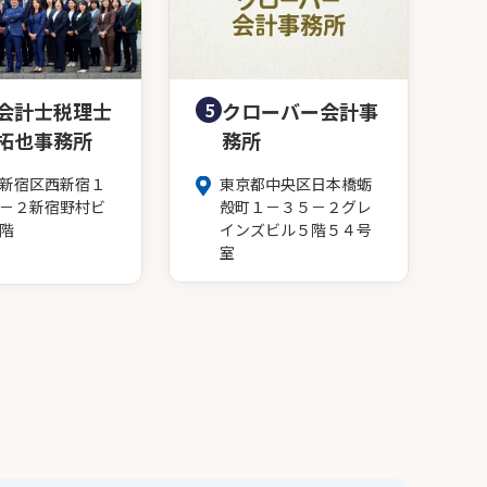
会計士税理士
5
クローバー会計事
拓也事務所
務所
新宿区西新宿１
東京都中央区日本橋蛎
－２新宿野村ビ
殻町１－３５－２グレ
階
インズビル５階５４号
室