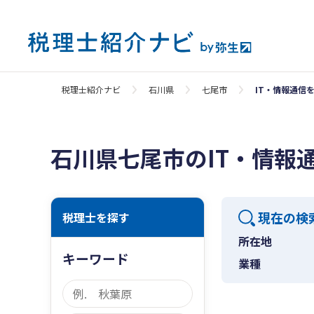
税理士紹介ナビ
石川県
七尾市
IT・情報通信
石川県七尾市のIT・情報
現在の検
税理士を探す
所在地
キーワード
業種