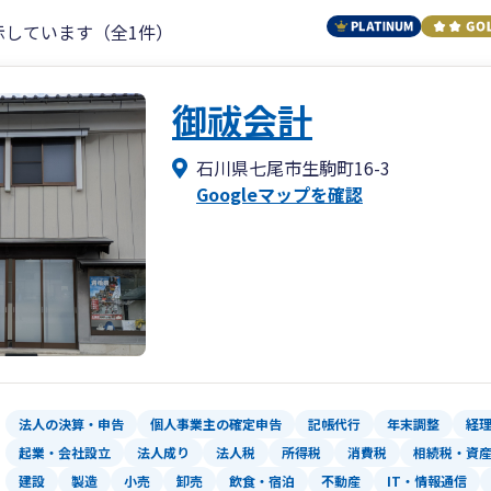
示しています（全1件）
御祓会計
石川県七尾市生駒町16-3
Googleマップを確認
法人の決算・申告
個人事業主の確定申告
記帳代行
年末調整
経
起業・会社設立
法人成り
法人税
所得税
消費税
相続税・資
建設
製造
小売
卸売
飲食・宿泊
不動産
IT・情報通信