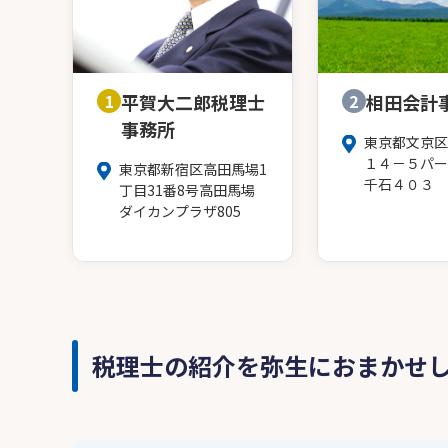
1
平賀大二郎税理士
2
相田会計
事務所
東京都文京区
１４－５パー
東京都新宿区高田馬場1
千石４０３
丁目31番8号高田馬場
ダイカンプラザ805
税理士の紹介を弥生におまかせ