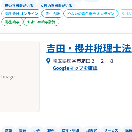
若い担当者がいる
女性の担当者がいる
弥生会計 オンライン
弥生会計
やよいの青色申告 オンライン
やよ
弥生給与
やよいの給与計算
吉田・櫻井税理士法
埼玉県熊谷市箱田２－２－８
Googleマップを確認
 Image
建設
製造
小売
卸売
飲食・宿泊
理美容
サービス
医