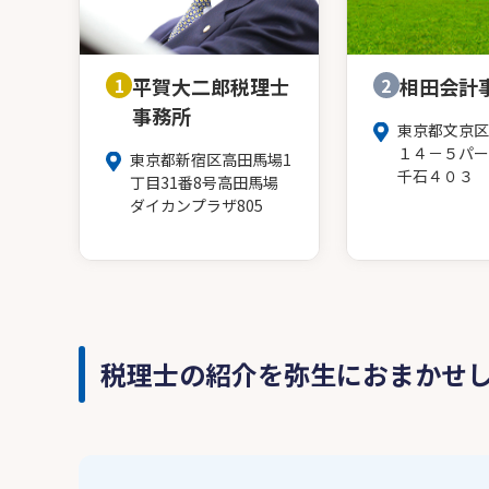
1
平賀大二郎税理士
2
相田会計
事務所
東京都文京区
１４－５パー
東京都新宿区高田馬場1
千石４０３
丁目31番8号高田馬場
ダイカンプラザ805
税理士の紹介を弥生におまかせ