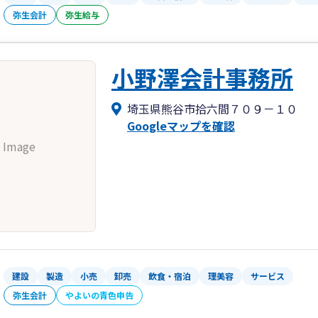
弥生会計
弥生給与
小野澤会計事務所
埼玉県熊谷市拾六間７０９－１０
Googleマップを確認
 Image
建設
製造
小売
卸売
飲食・宿泊
理美容
サービス
弥生会計
やよいの青色申告