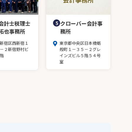
会計士税理士
5
クローバー会計事
拓也事務所
務所
新宿区西新宿１
東京都中央区日本橋蛎
－２新宿野村ビ
殻町１－３５－２グレ
階
インズビル５階５４号
室