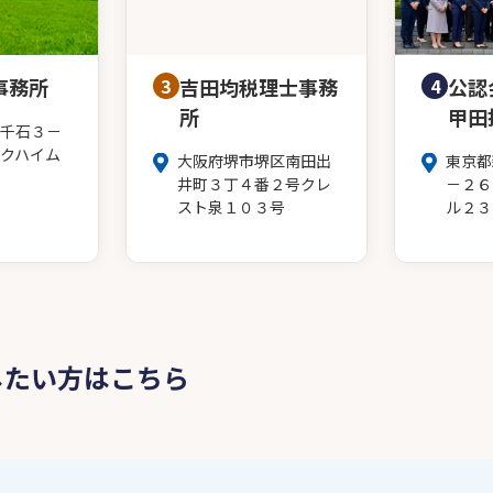
事務所
3
吉田均税理士事務
4
公認
所
甲田
千石３－
クハイム
大阪府堺市堺区南田出
東京都
井町３丁４番２号クレ
－２６
スト泉１０３号
ル２３
したい方はこちら