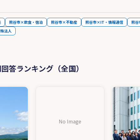
売
熊谷市×飲食・宿泊
熊谷市×不動産
熊谷市×IT・情報通信
熊谷
特殊法人
問回答ランキング（全国）
No Image