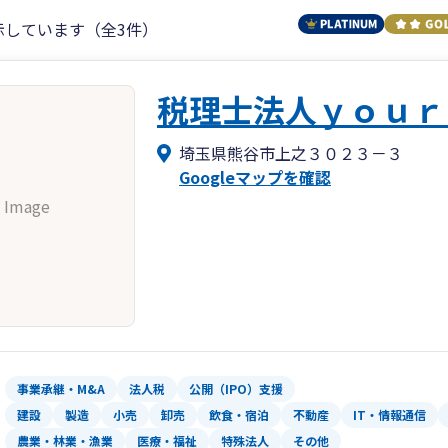
示しています（全3件）
税理士法人ｙｏｕｒ
埼玉県熊谷市上之３０２３－３
Googleマップを確認
 Image
事業承継・M&A
法人税
公開（IPO）支援
建設
製造
小売
卸売
飲食・宿泊
不動産
IT・情報通信
農業・林業・漁業
医療・福祉
特殊法人
その他