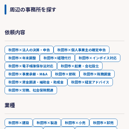
周辺の事務所を探す
依頼内容
秋田市×法人の決算・申告
秋田市×個人事業主の確定申告
秋田市×年末調整
秋田市×経理代行
秋田市×インボイス対応
秋田市×電子帳簿保存法対応
秋田市×起業・会社設立
秋田市×事業承継・M&A
秋田市×節税
秋田市×税務調査
秋田市×資金調達・補助金・助成金
秋田市×経営アドバイス
秋田市×労務、社会保険関連
業種
秋田市×建設
秋田市×製造
秋田市×小売
秋田市×卸売