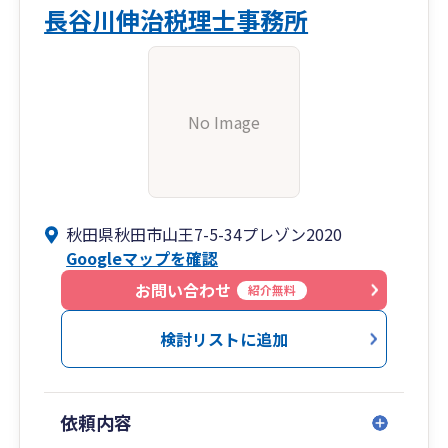
・JR秋田駅から車で約10分、JR羽後牛島駅から
長谷川伸治税理士事務所
徒歩4分とアクセス良好（来客用駐車場あり）。
牛島商店街の通りです。
No Image
秋田県秋田市山王7-5-34プレゾン2020
Googleマップを確認
お問い合わせ
紹介無料
検討リストに追加
依頼内容