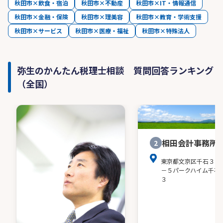
秋田市×飲食・宿泊
秋田市×不動産
秋田市×IT・情報通信
秋田市×金融・保険
秋田市×理美容
秋田市×教育・学術支援
秋田市×サービス
秋田市×医療・福祉
秋田市×特殊法人
弥生のかんたん税理士相談 質問回答ランキング
（全国）
相田会計事務所
2
東京都文京区千石３－
－５パークハイム千石
３