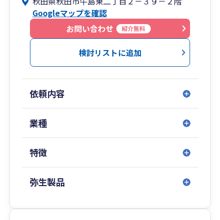
秋田県秋田市牛島東二丁目２－３９－２階
税理士事務所。会社設立、創業融資（あきぎん、
Googleマップを確認
北都銀行、秋田信用金庫、羽後信用金庫、日本政
策金融公庫などからの資金調達）サポート、通
お問い合わせ
紹介無料
帳・領収書丸投げでの決算・申告を代行！
いそがしい起業初期の手続きは私たちにお任せく
検討リストに追加
ださい。
・創業融資サポート、令和5年令和6年秋田県内
依頼内容
No.1（提携金融機関担当者からのヒアリング）
・元飲食店経営者(年商7,000万円、利益3,000万
円)のコンサルタント在籍、飲食店・建設業・介
業種
護・農業に強みあり。
・専門書籍の出版実績あり（発行部数約6,000部
特徴
（3刷））
・30代若手税理士が経営
・国税OBが顧問にいるため、税務調査対応に自信
弥生製品
あり
・スタッフが20代30代と若く、お客様も20代～
40代の方が多いです。長くお付き合い可能です。