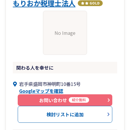
効率化に繋がってとても嬉しい思いをしたことも
もりおか税理士法人
よくありました。
・事業再生や経営改善支援にも取り組んできまし
た。経営革新認定支援機関制度を使ったりして10
No Image
社あまりの再建に関わってきました。
再建に失敗した2社では経営者の姿勢を変えられ
ませんでした。事業再生と経営改善の最大のポイ
ントは経営者の姿勢だと痛感しております。
関わる人を幸せに
岩手県盛岡市神明町10番15号
Googleマップを確認
お問い合わせ
紹介無料
検討リストに追加