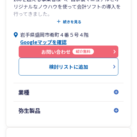
リジナルなノウハウを使って会計ソフトの導入を
行ってきました。
仕訳登録を行ってお客様が導入しやすい環境を作
続きを見る
ったりインターネットバンキングデータ取込、オ
岩手県盛岡市肴町４番５号４階
リジナルExcelファイルを使ってのクレジットカー
Googleマップを確認
ドデータ取込などによって会計ソフト導入支援を
おこなっております。
お問い合わせ
紹介無料
・前職でＩＴを取り込んで業務改善を行ってきた
検討リストに追加
ことを生かして、ＩＴ・ＡＩ等を使った業務効率
化もお客様へ薦めております。
事務所では資料・書類のスキャナ保存がほぼ終盤
業種
をむかえ、日常的に使える資料はＩＰＡＤ等へ取
り込んで日々の仕事に生かしております。ＲＰＡ
導入は躓いてしまいわずかしか使えていません
弥生製品
が、インターネットバンキング利用により振込手
数料を削減したりクラウドはもちろんミラーリン
グなど様々なものを試しており、これがお客様の