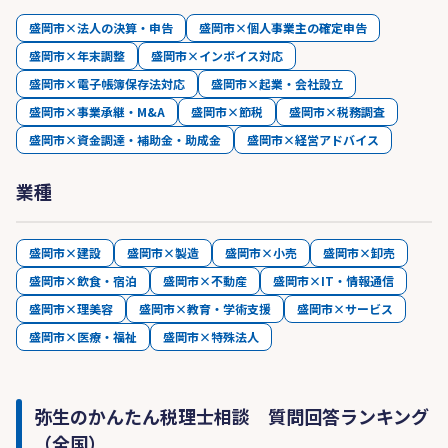
盛岡市×法人の決算・申告
盛岡市×個人事業主の確定申告
盛岡市×年末調整
盛岡市×インボイス対応
盛岡市×電子帳簿保存法対応
盛岡市×起業・会社設立
盛岡市×事業承継・M&A
盛岡市×節税
盛岡市×税務調査
盛岡市×資金調達・補助金・助成金
盛岡市×経営アドバイス
業種
盛岡市×建設
盛岡市×製造
盛岡市×小売
盛岡市×卸売
盛岡市×飲食・宿泊
盛岡市×不動産
盛岡市×IT・情報通信
盛岡市×理美容
盛岡市×教育・学術支援
盛岡市×サービス
盛岡市×医療・福祉
盛岡市×特殊法人
弥生のかんたん税理士相談 質問回答ランキング
（全国）