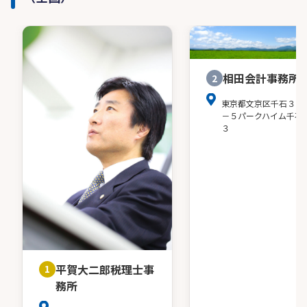
相田会計事務所
2
東京都文京区千石３－
－５パークハイム千石
３
平賀大二郎税理士事
1
務所