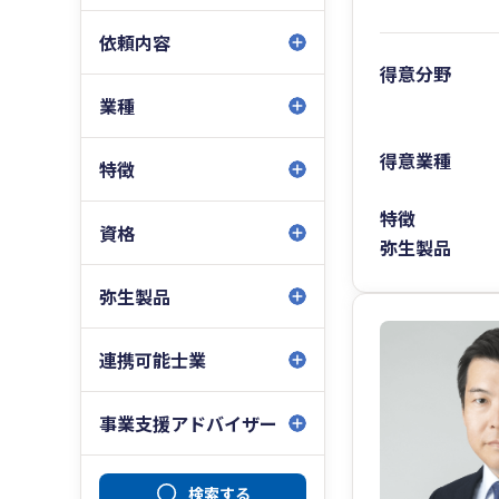
依頼内容
得意分野
業種
得意業種
特徴
特徴
資格
弥生製品
弥生製品
連携可能士業
事業支援アドバイザー
検索する