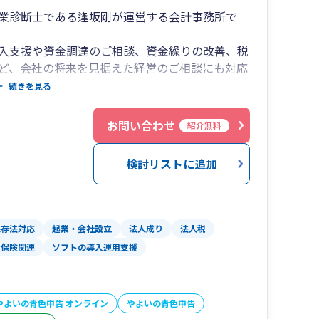
業診断士である逢坂剛が運営する会計事務所で
入支援や資金調達のご相談、資金繰りの改善、税
ど、会社の将来を見据えた経営のご相談にも対応
続きを見る
１
おり、税務・会計と人事・労務を迅速に連携しな
お問い合わせ
紹介無料
加え、雇用関係助成金の活用についてもサポート
検討リストに追加
をワンストップで支援いたします。
や「弥生給与 Next」などのITツールの導入支援に
保存法対応
起業・会社設立
法人成り
法人税
経営の数字をわかりやすく見える化し、経営判断
会保険関連
ソフトの導入運用支援
やよいの青色申告 オンライン
やよいの青色申告