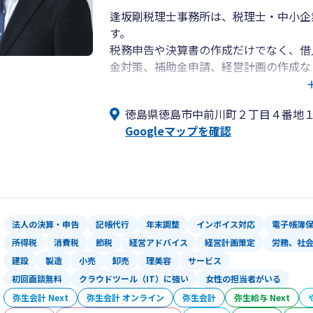
逢坂剛税理士事務所は、税理士・中小企
す。
税務申告や決算書の作成だけでなく、借
金対策、補助金申請、経営計画の作成な
しています。
徳島県徳島市中前川町２丁目４番地
当事務所には社会保険労務士が在籍して
Googleマップを確認
がらご提案できる体制を整えています。
給与計算や就業規則の整備、労務相談に
しており、経営に関するさまざまな課題
また、クラウド会計「弥生会計 Next」
も力を入れています。
法人の決算・申告
記帳代行
年末調整
インボイス対応
電子帳簿
会計・給与業務の効率化を図りながら、
所得税
消費税
節税
経営アドバイス
経営計画策定
労務、社
に役立つ情報をご提供いたします。
建設
製造
小売
卸売
理美容
サービス
初回面談無料
クラウドツール（IT）に強い
女性の担当者がいる
弥生会計 Next
弥生会計 オンライン
弥生会計
弥生給与 Next