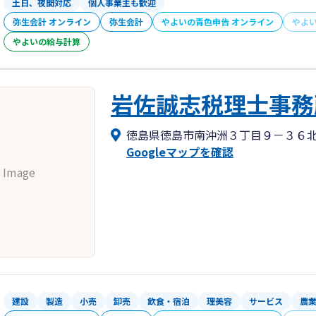
土日、夜間対応
個人事業主も歓迎
弥生会計 オンライン
弥生会計
やよいの青色申告 オンライン
やよ
やよいの給与計算
岩佐誠志税理士事務
徳島県徳島市南沖洲３丁目９－３６
Googleマップを確認
 Image
建設
製造
小売
卸売
飲食・宿泊
理美容
サービス
農