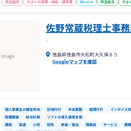
弥生販売
やよいの見積・納品・請求書
Misoca
弥生給与
やよ
佐野常蔵税理士事務
-
徳島県徳島市大松町大久保８５
 Image
Googleマップを確認
個人事業主の確定申告
記帳代行
年末調整
経理代行
インボイス
税務調査
給与計算
ソフトの導入運用支援
建設
製造
小売
卸売
飲食・宿泊
理美容
サービス
農