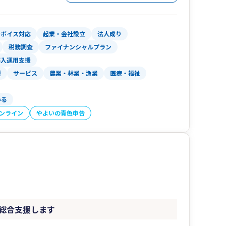
体制をサポートします。
」として、
ンボイス対応
起業・会社設立
法人成り
ています。
税務調査
ファイナンシャルプラン
導入運用支援
援
サービス
農業・林業・漁業
医療・福祉
いる
オンライン
やよいの青色申告
総合支援します