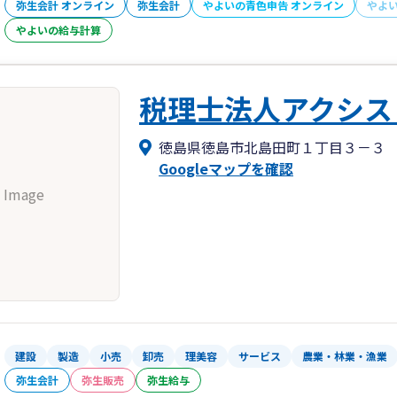
弥生会計 オンライン
弥生会計
やよいの青色申告 オンライン
やよ
やよいの給与計算
税理士法人アクシス
徳島県徳島市北島田町１丁目３－３
Googleマップを確認
 Image
建設
製造
小売
卸売
理美容
サービス
農業・林業・漁業
弥生会計
弥生販売
弥生給与