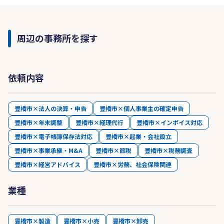
周辺の事務所を探す
依頼内容
豊橋市×法人の決算・申告
豊橋市×個人事業主の確定申告
豊橋市×年末調整
豊橋市×経理代行
豊橋市×インボイス対応
豊橋市×電子帳簿保存法対応
豊橋市×起業・会社設立
豊橋市×事業承継・M&A
豊橋市×節税
豊橋市×税務調査
豊橋市×経営アドバイス
豊橋市×労務、社会保険関連
業種
豊橋市×製造
豊橋市×小売
豊橋市×卸売