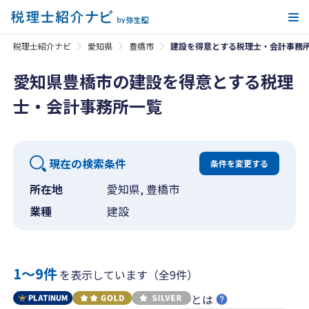
メ
税理士紹介ナビ
愛知県
豊橋市
建設を得意とする税理士・会計事務
愛知県豊橋市の建設を得意とする税理
士・会計事務所一覧
現在の検索条件
条件を変更する
所在地
愛知県, 豊橋市
業種
建設
1〜9件
を表示しています（全9件）
とは