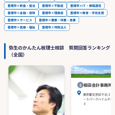
豊橋市×飲食・宿泊
豊橋市×不動産
豊橋市×IT・情報通信
豊橋市×金融・保険
豊橋市×理美容
豊橋市×教育・学術支援
豊橋市×サービス
豊橋市×農業・林業・漁業
豊橋市×医療・福祉
豊橋市×特殊法人
弥生のかんたん税理士相談 質問回答ランキング
（全国）
相田会計事務所
2
東京都文京区千石３－
－５パークハイム千石
３