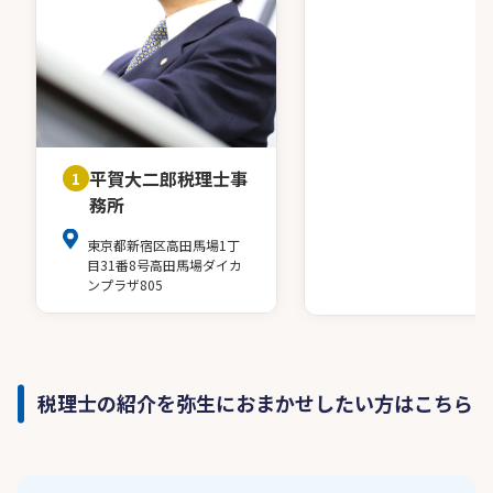
平賀大二郎税理士事
1
務所
東京都新宿区高田馬場1丁
目31番8号高田馬場ダイカ
ンプラザ805
税理士の紹介を弥生におまかせしたい方はこちら