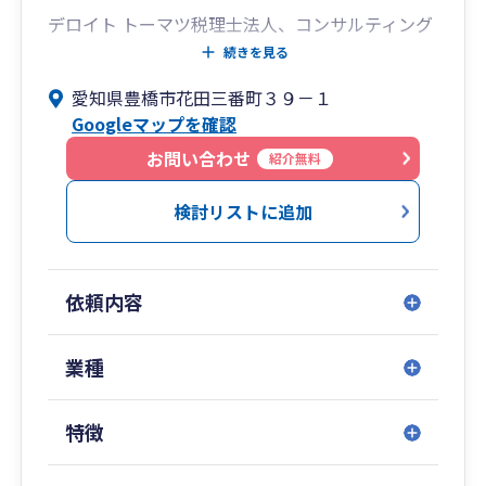
デロイト トーマツ税理士法人、コンサルティング
会社併設の中堅会計ファーム、
続きを見る
メガバンクの事業承継部門への出向により得た知
愛知県豊橋市花田三番町３９－１
識、経験、知見を基に、
Googleマップを確認
お客様の事業の発展と人生の好転を全力でサポー
ト致します。
お問い合わせ
紹介無料
初回面談は完全無料にて対応させていただきま
検討リストに追加
す。
お気軽にご相談下さいませ。
依頼内容
業種
特徴