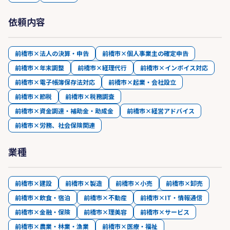
依頼内容
前橋市×法人の決算・申告
前橋市×個人事業主の確定申告
前橋市×年末調整
前橋市×経理代行
前橋市×インボイス対応
前橋市×電子帳簿保存法対応
前橋市×起業・会社設立
前橋市×節税
前橋市×税務調査
前橋市×資金調達・補助金・助成金
前橋市×経営アドバイス
前橋市×労務、社会保険関連
業種
前橋市×建設
前橋市×製造
前橋市×小売
前橋市×卸売
前橋市×飲食・宿泊
前橋市×不動産
前橋市×IT・情報通信
前橋市×金融・保険
前橋市×理美容
前橋市×サービス
前橋市×農業・林業・漁業
前橋市×医療・福祉