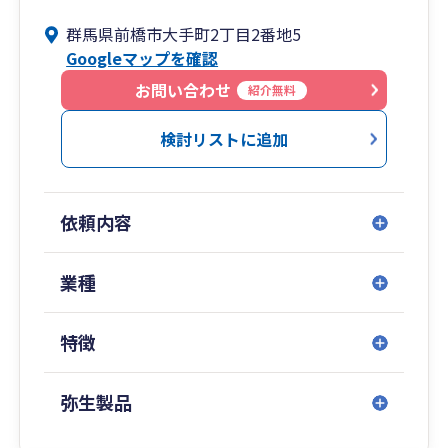
変化の激しい経済環境において私が重要と考える
群馬県前橋市大手町2丁目2番地5
のは、過去の数字ではなく「未来を予測し、次の
Googleマップを確認
一手を打つための数字」です。
会社が抱えるあらゆる課題に対して、執行役員・
お問い合わせ
紹介無料
部長の視点と持ち前のフットワークで、経営者の
孤独な決断を支え、挑戦を後押しするパートナー
検討リストに追加
として共に歩みます。
（平日夜間・土日 対応可）
依頼内容
業種
特徴
弥生製品