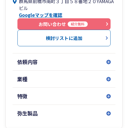
群馬県前橋市南町３丁目５８番地２０YAMAGA
本来の業務以外にも多岐にわたるサービスを提供
ビル
しております。
Googleマップを確認
企業と経営者様の３年後・５年後・１０年後を見
据えたトータルサポートが弊社のモットーです。
お問い合わせ
紹介無料
私たちは、お客さまが本当に求めていることにフ
ォーカスし、利益を減らすのではなく、増やすこ
検討リストに追加
とによって貢献してまいります。
ただ税務申告書を作るのではなく、中小企業の明
るい未来を創るために活動します。
依頼内容
お客様に寄り添い、企業として、個人としてより
良い信頼関係を築けるよう努力してまいります。
従業員の心身の健康を大切にし、個人・チームワ
業種
ークを高める風土づくりに努めます。
地域に根差した身近な存在となり、中小企業の明
特徴
るい未来を創るために貢献してまいります。
弥生製品