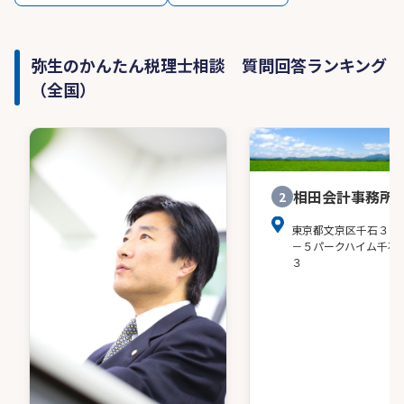
弥生のかんたん税理士相談 質問回答ランキング
（全国）
相田会計事務所
2
東京都文京区千石３－
－５パークハイム千石
３