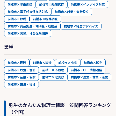
前橋市×年末調整
前橋市×経理代行
前橋市×インボイス対応
前橋市×電子帳簿保存法対応
前橋市×起業・会社設立
前橋市×節税
前橋市×税務調査
前橋市×資金調達・補助金・助成金
前橋市×経営アドバイス
前橋市×労務、社会保険関連
業種
前橋市×建設
前橋市×製造
前橋市×小売
前橋市×卸売
前橋市×飲食・宿泊
前橋市×不動産
前橋市×IT・情報通信
前橋市×金融・保険
前橋市×理美容
前橋市×農業・林業・漁業
前橋市×医療・福祉
弥生のかんたん税理士相談 質問回答ランキング
（全国）