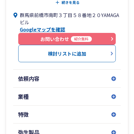
私たちは、企業が直面する様々な経営課題を根本
続きを見る
から解決したいという想いから、税務申告という
群馬県前橋市南町３丁目５８番地２０YAMAGA
本来の業務以外にも多岐にわたるサービスを提供
ビル
しております。
Googleマップを確認
企業と経営者様の３年後・５年後・１０年後を見
据えたトータルサポートが弊社のモットーです。
お問い合わせ
紹介無料
私たちは、お客さまが本当に求めていることにフ
ォーカスし、利益を減らすのではなく、増やすこ
検討リストに追加
とによって貢献してまいります。
ただ税務申告書を作るのではなく、中小企業の明
るい未来を創るために活動します。
依頼内容
お客様に寄り添い、企業として、個人としてより
良い信頼関係を築けるよう努力してまいります。
従業員の心身の健康を大切にし、個人・チームワ
業種
ークを高める風土づくりに努めます。
地域に根差した身近な存在となり、中小企業の明
特徴
るい未来を創るために貢献してまいります。
弥生製品