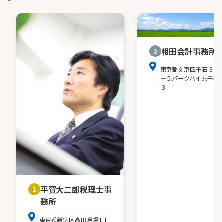
相田会計事務所
2
東京都文京区千石３－
－５パークハイム千石
３
平賀大二郎税理士事
1
務所
東京都新宿区高田馬場1丁