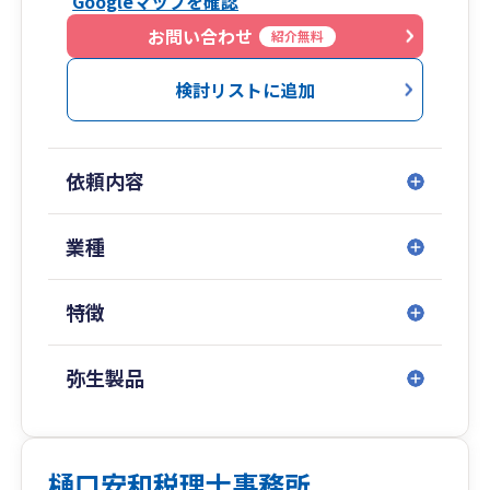
Googleマップを確認
ービス」も行っています。社内に事務員がいらっ
しゃる場合は、お客様の作成した帳簿に基づいて
お問い合わせ
紹介無料
仕訳入力をする「記帳入力サポート」を、経理担
当者がいない方や一人で活動していて時間がとれ
検討リストに追加
ない方には、お客様からお預かりした領収書・通
帳写しから直接入力する「領収書丸投げサポー
ト」にて、わずらわしい作業をお客様に代わって
依頼内容
作成致します。
業種
特徴
弥生製品
樋口安和税理士事務所