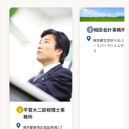
相田会計事務所
2
東京都文京区千石３－
－５パークハイム千石
３
平賀大二郎税理士事
1
務所
東京都新宿区高田馬場1丁