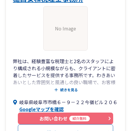
No Image
弊社は、経験豊富な税理士と2名のスタッフによ
り構成される小規模ながらも、クライアントに密
着したサービスを提供する事務所です。わきあい
あいとした雰囲気と風通しの良い職場で、お客様
のニーズに合わせたオーダーメイドの税務・会計
続きを見る
サービスを提供します。最新のテクノロジーを活
岐阜県岐阜市市橋６－９－２２今嶺ビル２０６
用し、効率的かつ正確なサポートを実現。クライ
Googleマップを確認
アントの財務健全性を確保し、ビジネス成長をサ
ポートします。お客様との信頼関係を最優先に、
お問い合わせ
紹介無料
細やかなアドバイスとプロフェッショナルな対応