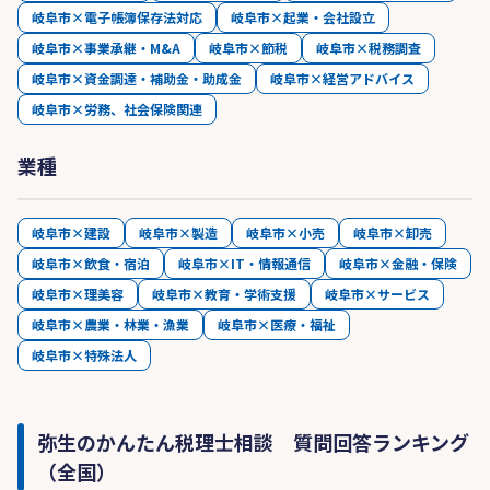
岐阜市×電子帳簿保存法対応
岐阜市×起業・会社設立
岐阜市×事業承継・M&A
岐阜市×節税
岐阜市×税務調査
岐阜市×資金調達・補助金・助成金
岐阜市×経営アドバイス
岐阜市×労務、社会保険関連
業種
岐阜市×建設
岐阜市×製造
岐阜市×小売
岐阜市×卸売
岐阜市×飲食・宿泊
岐阜市×IT・情報通信
岐阜市×金融・保険
岐阜市×理美容
岐阜市×教育・学術支援
岐阜市×サービス
岐阜市×農業・林業・漁業
岐阜市×医療・福祉
岐阜市×特殊法人
弥生のかんたん税理士相談 質問回答ランキング
（全国）