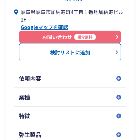
また、最新のITツールを活用し、業務の効率化と
岐阜県岐阜市加納寿町4丁目１番地加納寿ビル
組織基盤の強化を支援することで、お客様が本業
2F
に集中できる環境を整えております。
Googleマップを確認
お問い合わせ
紹介無料
検討リストに追加
依頼内容
業種
特徴
弥生製品