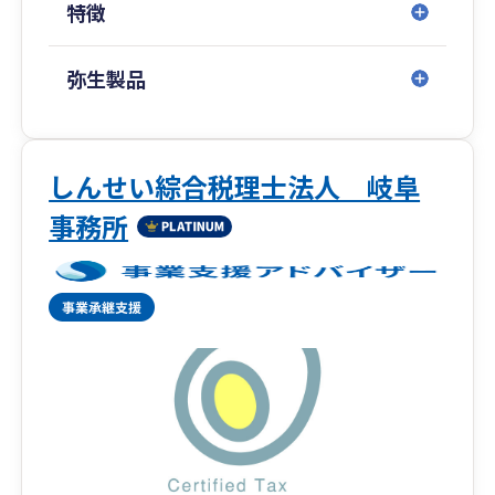
特徴
③創業期を徹底的にサポート
会社設立・個人事業の開業手続きから融資相談、
事業計画の策定まで、スタートアップ期を強力に
弥生製品
バックアップします。「何から始めれば…」とい
う方もご安心ください。
もちろん、日々の記帳や経理に関する素朴な疑問
しんせい綜合税理士法人 岐阜
にも、丁寧にお答えします。お客様が本業に専念
事務所
できる環境作りを、ぜひお手伝いさせてくださ
い。
岐阜県岐阜市を拠点に全国対応。
初回面談はWEB面談の他、対面やお電話など柔軟
に対応させていただきます。