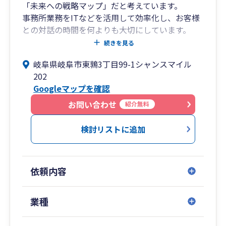
「未来への戦略マップ」だと考えています。
事務所業務をITなどを活用して効率化し、お客様
との対話の時間を何よりも大切にしています。
決算書から会社の健康状態を読み解き、黒字化へ
続きを見る
の道筋や具体的な目標を「見える化」、経営者が
岐阜県岐阜市東鶉3丁目99-1シャンスマイル
抱える漠然とした不安を、具体的な次の一手へと
202
変えるお手伝いをします。
Googleマップを確認
【当事務所の3つの約束】
お問い合わせ
紹介無料
①未来志向の経営サポート
分かりやすい月次レポートで経営状況を「見える
検討リストに追加
化」。黒字化に向けた具体的な目標設定や資金繰
りのご相談まで、経営者の視点で伴走します。
依頼内容
②何でも話せる「伴走型」パートナー
税金の話はもちろん、事業の悩みからプライベー
トなことまで。何でもざっくばらんに話せる、温
業種
かいコミュニケーションを大切にしています。