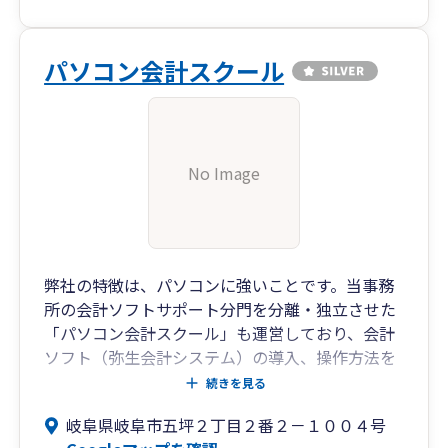
パソコン会計スクール
No Image
弊社の特徴は、パソコンに強いことです。当事務
所の会計ソフトサポート分門を分離・独立させた
「パソコン会計スクール」も運営しており、会計
ソフト（弥生会計システム）の導入、操作方法を
親切丁寧にアドバイスし、自計化へのサポートさ
続きを見る
せていただくことができます。また、本業が忙し
岐阜県岐阜市五坪２丁目２番２－１００４号
かったり人手が足りないお客様には「記帳代行サ