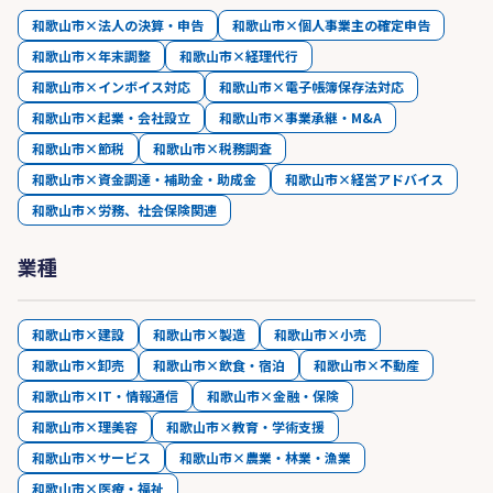
和歌山市×法人の決算・申告
和歌山市×個人事業主の確定申告
和歌山市×年末調整
和歌山市×経理代行
和歌山市×インボイス対応
和歌山市×電子帳簿保存法対応
和歌山市×起業・会社設立
和歌山市×事業承継・M&A
和歌山市×節税
和歌山市×税務調査
和歌山市×資金調達・補助金・助成金
和歌山市×経営アドバイス
和歌山市×労務、社会保険関連
業種
和歌山市×建設
和歌山市×製造
和歌山市×小売
和歌山市×卸売
和歌山市×飲食・宿泊
和歌山市×不動産
和歌山市×IT・情報通信
和歌山市×金融・保険
和歌山市×理美容
和歌山市×教育・学術支援
和歌山市×サービス
和歌山市×農業・林業・漁業
和歌山市×医療・福祉