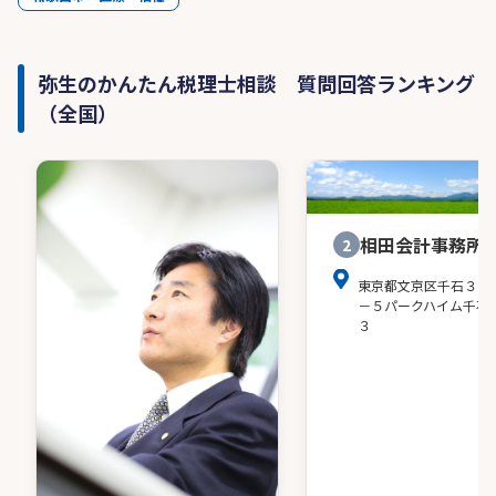
弥生のかんたん税理士相談 質問回答ランキング
（全国）
相田会計事務所
2
東京都文京区千石３－
－５パークハイム千石
３