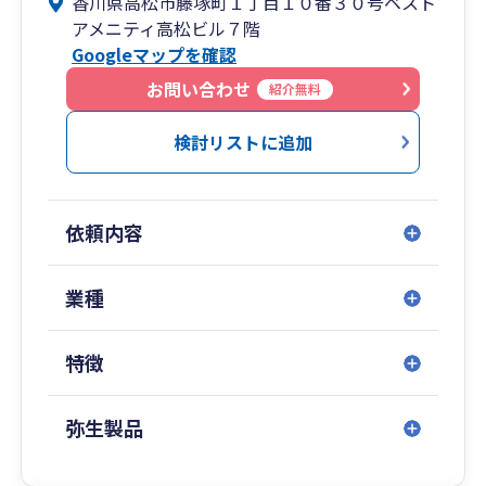
香川県高松市藤塚町１丁目１０番３０号ベスト
と人々が求める新しい会計事務所のカタチを求め
アメニティ高松ビル７階
続けてきました。
Googleマップを確認
加えて、仕事としての能力やスキルを高めるだ
けではなく、人としての品格と心の成長も併せて
お問い合わせ
紹介無料
求め続けてきました。
三和会計事務所では、会計決算業務から法人
検討リストに追加
税・所得税・消費税・相続税の税務申告書作成の
みならず、個人様にとって大切な資産の運用や相
続対策と事業承継対策、法人様にとって必要な業
依頼内容
績拡大のための意思決定支援や海外進出支援・国
際税務、そして地方公共団体などに対する公会計
適用など、幅広いサービスを提供しております。
業種
お客様が考えていること、疑問に感じているこ
と、悩んでいること、何でも私たちにご相談くだ
特徴
さい。お客さまと共に、一緒に考えていきましょ
う。
弥生製品