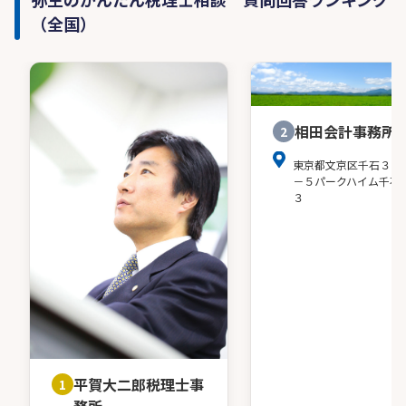
（全国）
相田会計事務所
2
東京都文京区千石３－
－５パークハイム千石
３
平賀大二郎税理士事
1