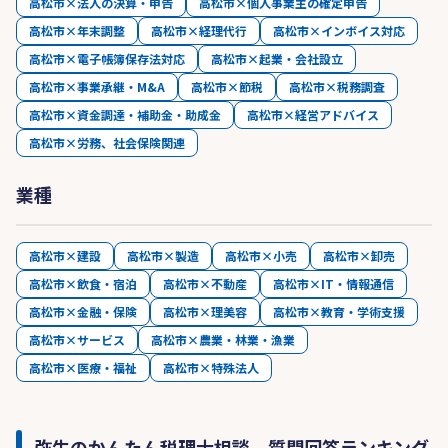
高松市×法人の決算・申告
高松市×個人事業主の確定申告
高松市×年末調整
高松市×経理代行
高松市×インボイス対応
高松市×電子帳簿保存法対応
高松市×起業・会社設立
高松市×事業承継・M&A
高松市×節税
高松市×税務調査
高松市×資金調達・補助金・助成金
高松市×経営アドバイス
高松市×労務、社会保険関連
業種
高松市×建設
高松市×製造
高松市×小売
高松市×卸売
高松市×飲食・宿泊
高松市×不動産
高松市×IT・情報通信
高松市×金融・保険
高松市×理美容
高松市×教育・学術支援
高松市×サービス
高松市×農業・林業・漁業
高松市×医療・福祉
高松市×特殊法人
弥生のかんたん税理士相談 質問回答ランキング