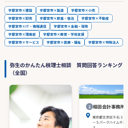
宇都宮市×建設
宇都宮市×製造
宇都宮市×小売
宇都宮市×卸売
宇都宮市×飲食・宿泊
宇都宮市×不動産
宇都宮市×IT・情報通信
宇都宮市×金融・保険
宇都宮市×理美容
宇都宮市×教育・学術支援
宇都宮市×サービス
宇都宮市×医療・福祉
宇都宮市×特殊法人
弥生のかんたん税理士相談 質問回答ランキング
（全国）
相田会計事務所
2
東京都文京区千石３－
－５パークハイム千石
３