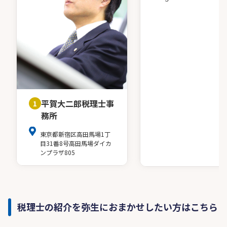
平賀大二郎税理士事
1
務所
東京都新宿区高田馬場1丁
目31番8号高田馬場ダイカ
ンプラザ805
税理士の紹介を弥生におまかせしたい方はこちら