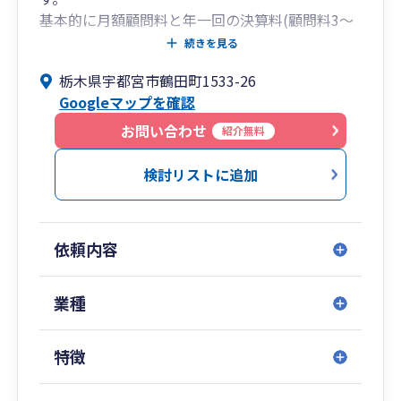
基本的に月額顧問料と年一回の決算料(顧問料3～
5か月分)のみのわかりやすい料金体系で、起業間
続きを見る
もない方を対象に月額顧問料のみのプランもご用
栃木県宇都宮市鶴田町1533-26
意しております。
Googleマップを確認
連携している社会保険労務士・行政書士と共に社
会保険に関する事務や法人設立など事業活動全般
お問い合わせ
紹介無料
のカバーが可能です。
基本的に栃木県を中心に隣接する県が対応可能地
検討リストに追加
域です。
土日や夜間の対応も可能でフットワークの軽さを
心がけております。
依頼内容
是非お気軽にご連絡ください！
業種
特徴