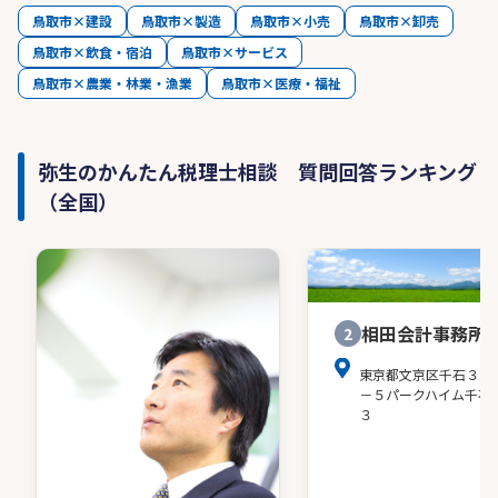
鳥取市×建設
鳥取市×製造
鳥取市×小売
鳥取市×卸売
鳥取市×飲食・宿泊
鳥取市×サービス
鳥取市×農業・林業・漁業
鳥取市×医療・福祉
弥生のかんたん税理士相談 質問回答ランキング
（全国）
相田会計事務所
2
東京都文京区千石３－
－５パークハイム千石
３