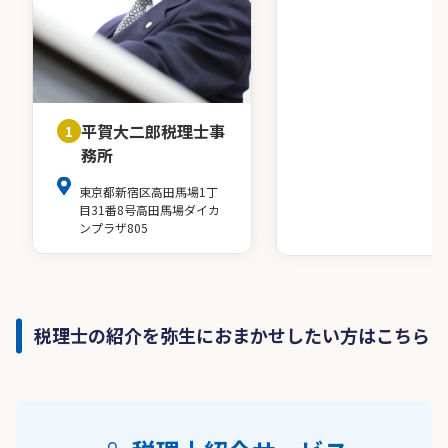
平賀大二郎税理士事
1
務所
東京都新宿区高田馬場1丁
目31番8号高田馬場ダイカ
ンプラザ805
税理士の紹介を弥生におまかせしたい方はこちら