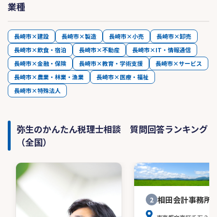
業種
長崎市×建設
長崎市×製造
長崎市×小売
長崎市×卸売
長崎市×飲食・宿泊
長崎市×不動産
長崎市×IT・情報通信
長崎市×金融・保険
長崎市×教育・学術支援
長崎市×サービス
長崎市×農業・林業・漁業
長崎市×医療・福祉
長崎市×特殊法人
弥生のかんたん税理士相談 質問回答ランキング
（全国）
相田会計事務所
2