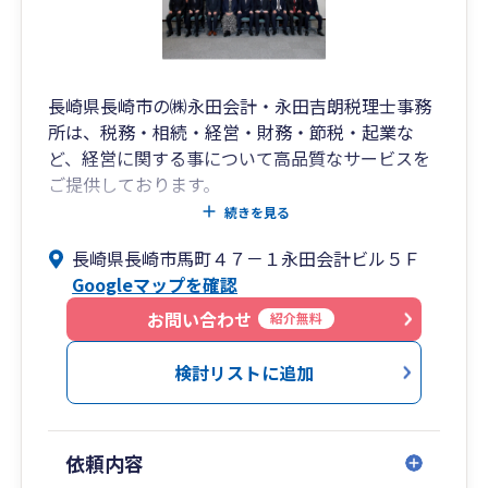
03. IT・DXサポート
会計や経理のクラウド化・自動化、弥生シリーズ
長崎県長崎市の㈱永田会計・永田吉朗税理士事務
をはじめとした会計ソフトの導入支援、データ連
所は、税務・相続・経営・財務・節税・起業な
携の最適化まで、IT専門スタッフが常駐し、経営
ど、経営に関する事について高品質なサービスを
のデジタル化を支援しています。
ご提供しております。
PCやネットワークの不具合対応から業務効率化ま
資金繰り・事業計画・経営計画・会社設立・財務
続きを見る
で、ITが苦手な方も安心してご相談ください。
分析・確定申告・節税対策・税金の事や税務署対
長崎県長崎市馬町４７－１永田会計ビル５Ｆ
応・金融機関対応、 また経理指導・会計指導・専
これからの時代、経営にはスピードと柔軟性が求
Googleマップを確認
門家による各種コンサルティングも行っておりま
められます。
すのでお気軽にご相談ください。
お問い合わせ
紹介無料
私たちは、お客様の良き理解者として、数字と経
営の両面から未来を支える「社外重役」であり続
検討リストに追加
けます。
地域と共に、そしてお客様と共に成長していける
存在でありたい——
依頼内容
それが、私たち内田会計グループの想いです。