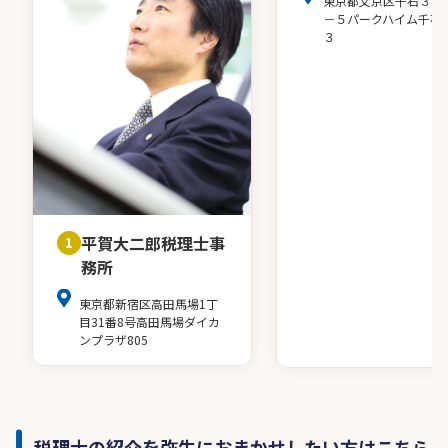
東京都文京区千石３－
－５パークハイム千石
３
平賀大二郎税理士事
1
務所
東京都新宿区高田馬場1丁
目31番8号高田馬場ダイカ
ンプラザ805
税理士の紹介を弥生におまかせしたい方はこちら