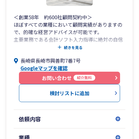
＜創業58年 約600社顧問契約中＞
ほぼすべての業種において顧問実績がありますの
で、的確な経営アドバイスが可能です。
主要業務である会計ソフト入力指導に絶対の自信
があります。
続きを見る
全く帳簿をつけたことがない方でも、一から親切
長崎県長崎市興善町7番7号
丁寧に指導し、一人前に育て上げます。
Googleマップを確認
松尾友平税理士事務所は「日本一親身な会計事務
所」を目指し、そのような『お客様からのお悩
お問い合わせ
紹介無料
み』に対応するだけでなく、節税策や資金対策に
限らず、お客様に役立つ策があればこちらから積
検討リストに追加
極的に提案しています。
まずはお気軽にお問い合わせください。
依頼内容
業種