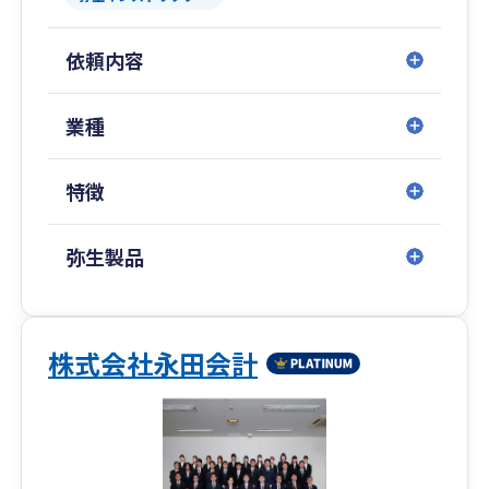
人事労務、資金繰り、事業承継、保険、補助金な
依頼内容
ど、経営には多様な課題が発生します。
当グループでは、税務だけでなく、社労士・行政
書士・金融機関・専門家とのネットワークを活か
業種
し、経営に関するあらゆる相談をワンストップで
対応。
特徴
お客様の「困った」に迅速かつ実践的に寄り添い
ます。
弥生製品
02. 未来会計による経営サポート
私たちは、過去の数字をまとめるだけでなく、未
来を見据えた経営支援を重視しています。
株式会社永田会計
事業計画や予算の作成、予算実績の分析、資金繰
りや決算予測を通じて、経営判断を支える“見える
化”を実現。
数字から次の一歩を考え、安心して前進できる経
営をサポートいたします。