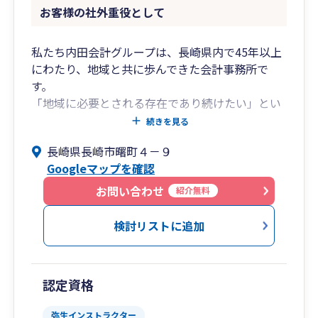
お客様の社外重役として
私たち内田会計グループは、長崎県内で45年以上
にわたり、地域と共に歩んできた会計事務所で
す。
「地域に必要とされる存在であり続けたい」とい
う想いのもと、経営者の皆様に寄り添い、事業の
続きを見る
発展と安心を支えるパートナーとして活動してい
長崎県長崎市曙町４－９
ます。
Googleマップを確認
私たちが大切にしているのは、“数字を扱うだけ
お問い合わせ
紹介無料
の会計事務所”ではなく、経営のすぐそばで伴走
する「社外重役」であること。
検討リストに追加
日々の経理や申告業務はもちろん、経営の課題や
将来の不安にも一緒に向き合い、解決へ導くサポ
ートを行っています。
認定資格
01. ワンストップ経営支援
弥生インストラクター