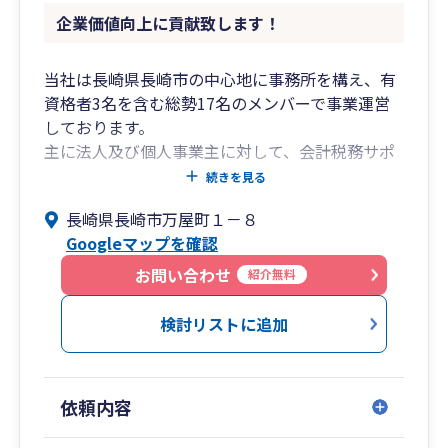
企業価値向上に貢献致します！
当社は長崎県長崎市の中心地に事務所を構え、有
資格者3名を含む総勢17名のメンバーで事業運営
しております。
主に法人及び個人事業主に対して、会計税務サポ
ート、節税/コスト削減支援、法人化相談、事業承
続きを見る
継支援まで幅広くサービス提供しております。
長崎県長崎市万屋町１－８
その他デジタルツール（ZoomやAPI連携、生成AI
Googleマップを確認
等）を活用した柔軟かつ効率的な対応も可能で
す。
お問い合わせ
紹介無料
多くのサービス提供を経て積み上げたノウハウ、
ネットワーク等を活かし、クライアント様に付加
検討リストに追加
価値を提供できるよう尽力致します。
依頼内容