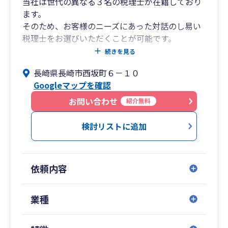
当社は世代の異なる３名の税理士が在籍しており
ます。
そのため、お客様のニーズにあった対話のし易い
税理士をお選びいただくことが可能です。
法人税、所得税等の各種税務の申告から、記帳代
続きを見る
行、月次監査、融資相談及び税や経営に関するコ
長崎県長崎市西坂町６－１０
ンサルタント業務を総合的に提供しております。
Googleマップを確認
一度、お気軽にお問合せいただければと思いま
す。
お問い合わせ
紹介無料
検討リストに追加
依頼内容
業種