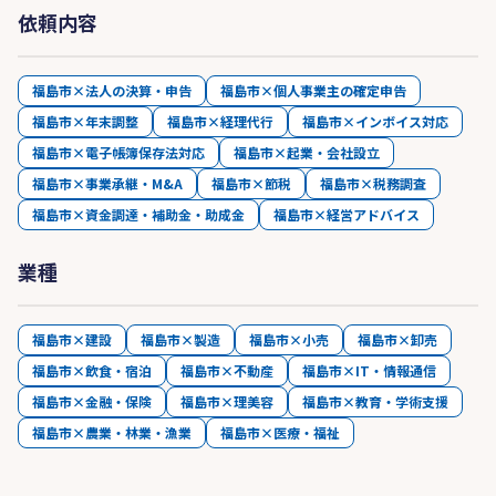
依頼内容
福島市×法人の決算・申告
福島市×個人事業主の確定申告
福島市×年末調整
福島市×経理代行
福島市×インボイス対応
福島市×電子帳簿保存法対応
福島市×起業・会社設立
福島市×事業承継・M&A
福島市×節税
福島市×税務調査
福島市×資金調達・補助金・助成金
福島市×経営アドバイス
業種
福島市×建設
福島市×製造
福島市×小売
福島市×卸売
福島市×飲食・宿泊
福島市×不動産
福島市×IT・情報通信
福島市×金融・保険
福島市×理美容
福島市×教育・学術支援
福島市×農業・林業・漁業
福島市×医療・福祉