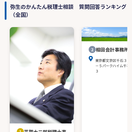
弥生のかんたん税理士相談 質問回答ランキング
（全国）
相田会計事務所
2
東京都文京区千石３－
－５パークハイム千石
３
平賀大二郎税理士事
1