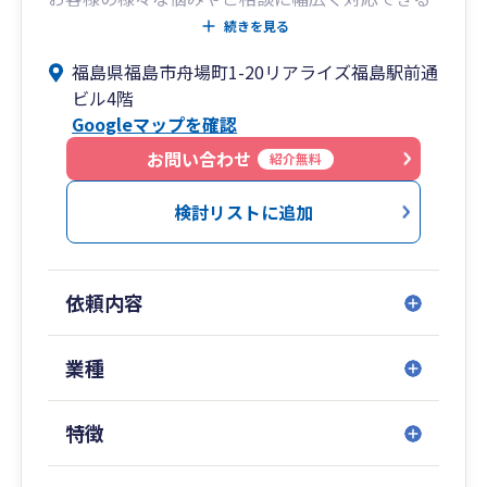
体制を整えております。
続きを見る
各種税務申告書の作成や資金繰り改善、節税、バ
福島県福島市舟場町1-20リアライズ福島駅前通
ックオフィス改善に関するご相談など、
ビル4階
税務・会計のみならず経営全般に関して総合的に
Googleマップを確認
サポートし、“安心”をご提供いたします。
お問い合わせ
紹介無料
――――――――
＜本店＞福島県福島市
検討リストに追加
＜支店＞東京都千代田区
依頼内容
業種
特徴