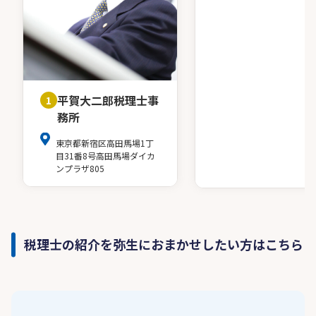
平賀大二郎税理士事
1
務所
東京都新宿区高田馬場1丁
目31番8号高田馬場ダイカ
ンプラザ805
税理士の紹介を弥生におまかせしたい方はこちら