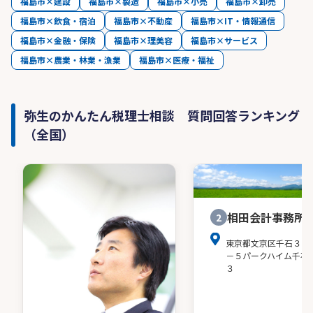
福島市×建設
福島市×製造
福島市×小売
福島市×卸売
福島市×飲食・宿泊
福島市×不動産
福島市×IT・情報通信
福島市×金融・保険
福島市×理美容
福島市×サービス
福島市×農業・林業・漁業
福島市×医療・福祉
弥生のかんたん税理士相談 質問回答ランキング
（全国）
相田会計事務所
2
東京都文京区千石３－
－５パークハイム千石
３